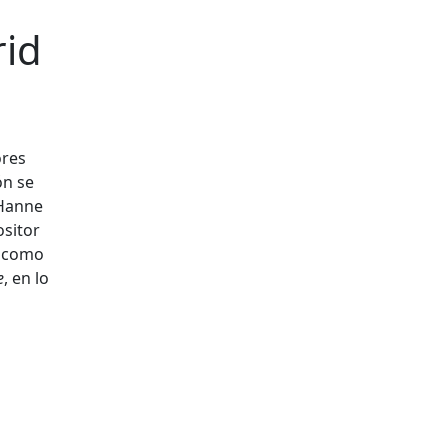
rid
ores
ón se
 Hanne
ositor
s como
e
, en lo