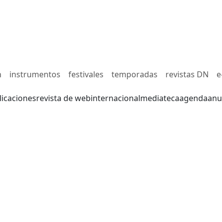
n
instrumentos
festivales
temporadas
revistas DN
e
licaciones
revista de web
internacional
mediateca
agenda
anu