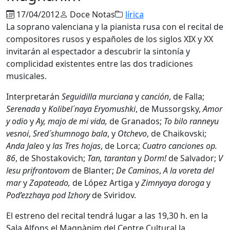
17/04/2012
Doce Notas
lírica
La soprano valenciana y la pianista rusa con el recital de
compositores rusos y españoles de los siglos XIX y XX
invitarán al espectador a descubrir la sintonía y
complicidad existentes entre las dos tradiciones
musicales.
Interpretarán
Seguidilla murciana
y
canción
, de Falla;
Serenada
y
Kolibel´naya Eryomushki
, de Mussorgsky,
Amor
y odio
y
Ay, majo de mi vida,
de Granados;
To bilo ranneyu
vesnoi
,
Sred´shumnogo bala
, y
Otchevo
, de Chaikovski;
Anda Jaleo
y
las Tres hojas
, de Lorca;
Cuatro canciones op.
86
, de Shostakovich;
Tan, tarantan
y
Dorm!
de Salvador;
V
lesu prifrontovom
de Blanter;
De Caminos
,
A la voreta del
mar
y
Zapateado,
de López Artiga y
Zimnyaya doroga
y
Pod’ezzhaya pod Izhory
de Sviridov.
El estreno del recital tendrá lugar a las 19,30 h. en la
Sala Alfons el Magnànim del Centre Cultural la