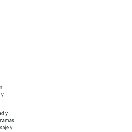
m
 y
ad y
ogramas
saje y