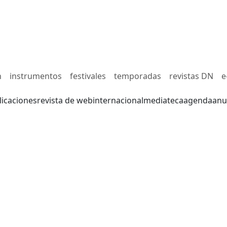
n
instrumentos
festivales
temporadas
revistas DN
e
licaciones
revista de web
internacional
mediateca
agenda
anu