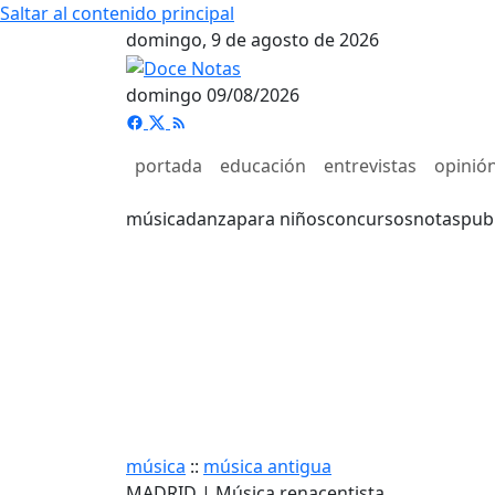
Saltar al contenido principal
domingo, 9 de agosto de 2026
domingo 09/08/2026
portada
educación
entrevistas
opinió
música
danza
para niños
concursos
notas
pub
música
::
música antigua
MADRID | Música renacentista