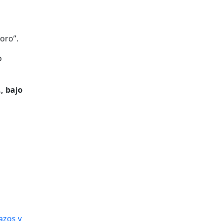
oro”.
o
., bajo
azos y