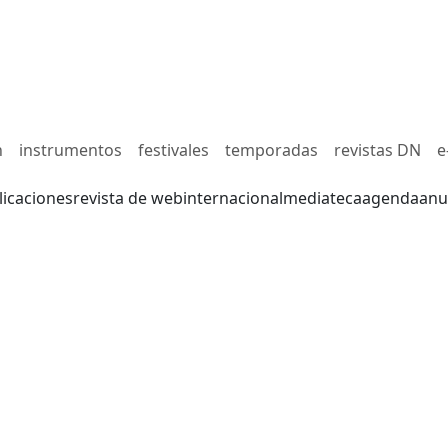
n
instrumentos
festivales
temporadas
revistas DN
e
licaciones
revista de web
internacional
mediateca
agenda
anu