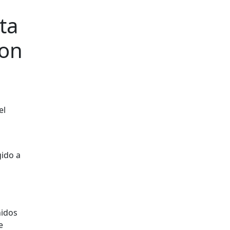
ta
con
igido a
nidos
e