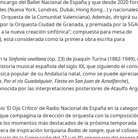
encargo del Ballet Nacional de España y que desde 2020 fo
ales (Nueva York, Londres, Dubái, Hong Kong…) y nacionales
a Orquesta de la Comunitat Valenciana). Además, dirigirá su
 por la Orquesta Ciudad de Granada, y premiada por la SGAE
a la nueva creación sinfónica”; compuesta para mesa de
, está considerada como la primera obra escrita para
n la
Sinfonía sevillana
(op. 23) de Joaquín Turina (1882-1949),
storia musical española del siglo XX, que siguiendo el cons
úsica popular de su Andalucía natal, como se puede aprecia
a
,
Por el río Guadalquivir
,
Fiesta en San Juan de Aznalfarche
),
nocida por las interpretaciones posteriores de Ataulfo Arg
 ‘El Ojo Crítico’ de Radio Nacional de España en la categor
r, que compagina la dirección de orquesta con la composició
de los momentos más destacados de la próxima temporada 
pera de inspiración lorquiana
Bodas de sangre
, que el coliseo
ario de la Generación del 27 y el 30 aniversario del propio 