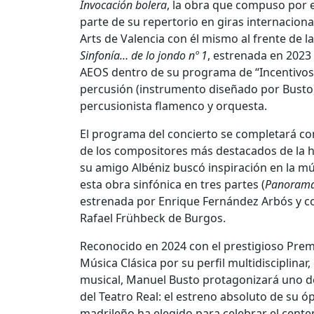
Invocación bolera
, la obra que compuso por 
parte de su repertorio en giras internacion
Arts de Valencia con él mismo al frente de l
Sinfonía… de lo jondo nº 1
, estrenada en 2023
AEOS dentro de su programa de “Incentivos 
percusión (instrumento diseñado por Busto)
percusionista flamenco y orquesta.
El programa del concierto se completará co
de los compositores más destacados de la hi
su amigo Albéniz buscó inspiración en la m
esta obra sinfónica en tres partes (
Panoram
estrenada por Enrique Fernández Arbós y co
Rafael Frühbeck de Burgos.
Reconocido en 2024 con el prestigioso Premio
Música Clásica por su perfil multidisciplina
musical, Manuel Busto protagonizará uno 
del
Teatro Real:
el estreno absoluto de su ó
madrileño ha elegido para celebrar el centen