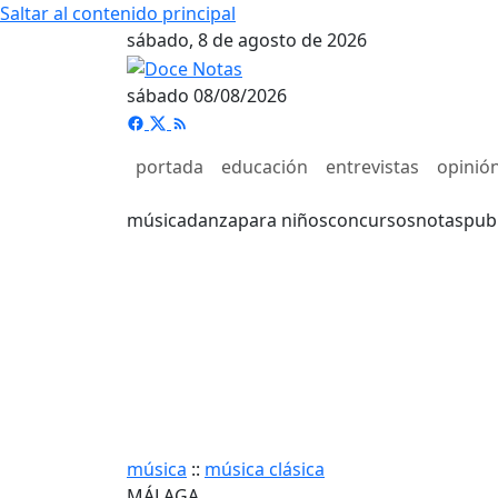
Saltar al contenido principal
sábado, 8 de agosto de 2026
sábado 08/08/2026
portada
educación
entrevistas
opinió
música
danza
para niños
concursos
notas
pub
música
::
música clásica
MÁLAGA