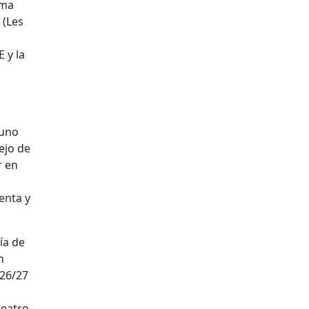
rma
 (Les
 y la
 uno
ejo de
r en
enta y
ía de
n
26/27
teatro.