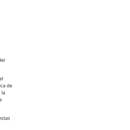
del
el
ica de
 la
a
estas