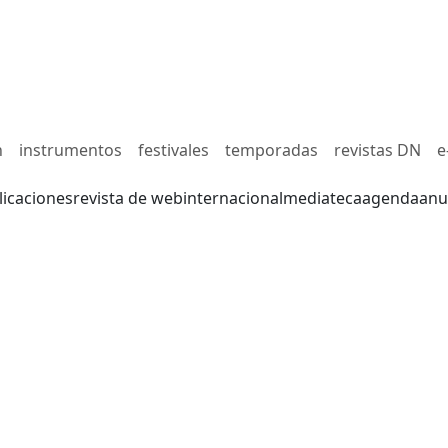
n
instrumentos
festivales
temporadas
revistas DN
e
licaciones
revista de web
internacional
mediateca
agenda
anu