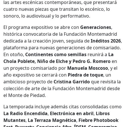
las artes escénicas contemporáneas, que presentará
cuatro nuevas piezas que transitan lo escénico, lo
sonoro, lo audiovisual y lo performativo.
El programa expositivo se abre con
Generaciones
,
histórica convocatoria de la Fundación Montemadrid
dedicada a la creación joven, seguida de
Inéditos 2026
,
plataforma para nuevas generaciones de comisariado.
En otoño,
Continentes como semillas
reunirá a
La
Chola Poblete, Niño de Elche y Pedro G. Romero
en
un proyecto comisariado por
Manuela Moscoso
, y el
año expositivo se cerrará con
Piedra de toque
, un
ambicioso proyecto de
Cristina Garrido
que revisita la
colección de arte de la Fundación Montemadrid desde
el Monte de Piedad.
La temporada incluye además citas consolidadas como
La Radio Encendida
,
Electrónica en abril
,
Libros
Mutantes
,
La Terraza Magnética
,
Fiebre Photobook
Fest
,
Puwerty
,
Conciencia Afro
,
ÍDEM
,
Compromiso