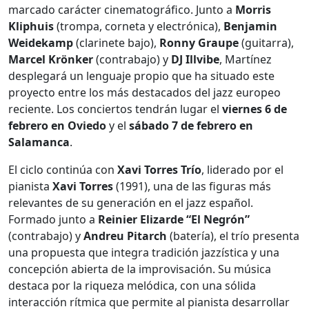
marcado carácter cinematográfico. Junto a
Morris
Kliphuis
(trompa, corneta y electrónica),
Benjamin
Weidekamp
(clarinete bajo),
Ronny Graupe
(guitarra),
Marcel Krönker
(contrabajo) y
DJ Illvibe
, Martínez
desplegará un lenguaje propio que ha situado este
proyecto entre los más destacados del jazz europeo
reciente. Los conciertos tendrán lugar el
viernes 6 de
febrero en Oviedo
y el
sábado 7 de febrero en
Salamanca
.
El ciclo continúa con
Xavi Torres Trío
, liderado por el
pianista
Xavi Torres
(1991), una de las figuras más
relevantes de su generación en el jazz español.
Formado junto a
Reinier Elizarde “El Negrón”
(contrabajo) y
Andreu Pitarch
(batería), el trío presenta
una propuesta que integra tradición jazzística y una
concepción abierta de la improvisación. Su música
destaca por la riqueza melódica, con una sólida
interacción rítmica que permite al pianista desarrollar