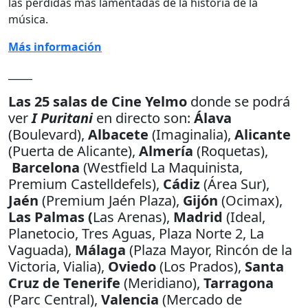
las pérdidas más lamentadas de la historia de la
música.
Más información
_____
Las 25 salas de Cine Yelmo
donde se podrá
ver
I Puritani
en directo son:
Álava
(Boulevard),
Albacete
(Imaginalia),
Alicante
(Puerta de Alicante),
Almería
(Roquetas),
Barcelona
(Westfield La Maquinista,
Premium Castelldefels),
Cádiz
(Área Sur),
Jaén
(Premium Jaén Plaza),
Gijón
(Ocimax),
Las Palmas (
Las Arenas),
Madrid
(Ideal,
Planetocio, Tres Aguas, Plaza Norte 2, La
Vaguada),
Málaga
(Plaza Mayor, Rincón de la
Victoria, Vialia),
Oviedo
(Los Prados),
Santa
Cruz de Tenerife
(Meridiano),
Tarragona
(Parc Central),
Valencia
(Mercado de