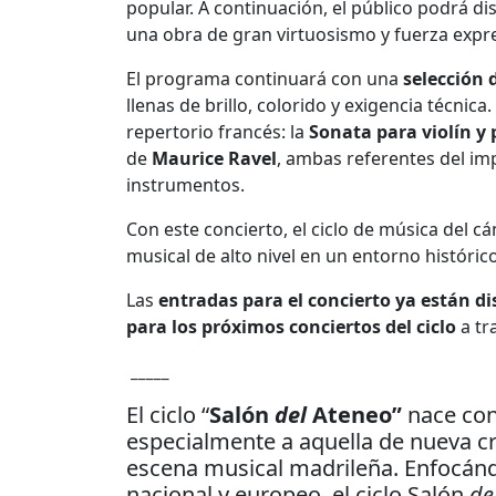
popular. A continuación, el público podrá di
una obra de gran virtuosismo y fuerza expre
El programa continuará con una
selección 
llenas de brillo, colorido y exigencia técnic
repertorio francés: la
Sonata
para violín y 
de
Maurice Ravel
, ambas referentes del im
instrumentos.
Con este concierto, el ciclo de música del 
musical de alto nivel en un entorno históric
Las
entradas para el concierto ya están di
para los próximos conciertos del ciclo
a tr
_____
El ciclo “
Salón
del
Ateneo”
nace con
especialmente a aquella de nueva cr
escena musical madrileña. Enfocán
nacional y europeo, el ciclo Salón
de