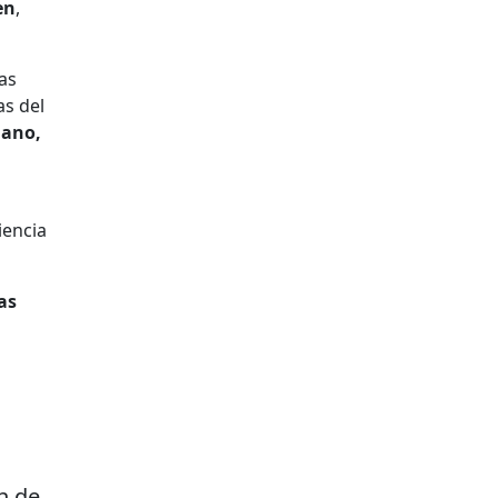
en
,
zas
as del
iano,
iencia
as
n de