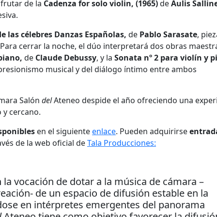
sfrutar de la
Cadenza
for solo violin, (1965)
de
Aulis Sallin
siva.
de las célebres Danzas Españolas,
de
Pablo Sarasate
, pie
a. Para cerrar la noche, el dúo interpretará dos obras maestr
piano,
de
Claude Debussy
, y la
Sonata
nº 2 para violín y p
presionismo musical y del diálogo íntimo entre ambos
cámara Salón
del
Ateneo despide el año ofreciendo una exper
o y cercano.
sponibles
en el siguiente
enlace
. Pueden adquirirse
entrad
avés de la web oficial de
Tala Producciones:
 la vocación de dotar a la música de cámara –
eación- de un espacio de difusión estable en la
dose en intérpretes emergentes del panorama
l
Ateneo tiene como objetivo favorecer la difusió