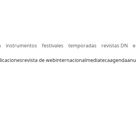
n
instrumentos
festivales
temporadas
revistas DN
e
licaciones
revista de web
internacional
mediateca
agenda
anu