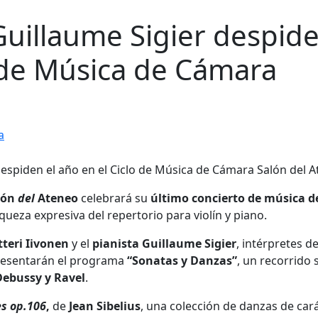
 Guillaume Sigier despid
o de Música de Cámara
a
lón
del
Ateneo
celebrará su
último concierto de música d
iqueza expresiva del repertorio para violín y piano.
tteri Iivonen
y el
pianista Guillaume Sigier
, intérpretes d
presentarán el programa
“Sonatas y Danzas”
, un recorrido
 Debussy y Ravel
.
s op.106
,
de
Jean Sibelius
, una colección de danzas de car