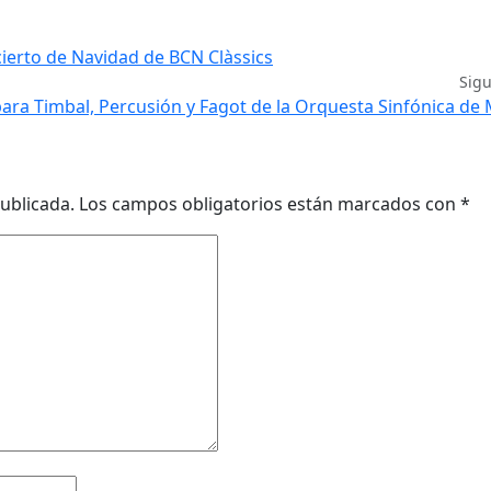
ierto de Navidad de BCN Clàssics
Sig
ara Timbal, Percusión y Fagot de la Orquesta Sinfónica de
ublicada.
Los campos obligatorios están marcados con
*