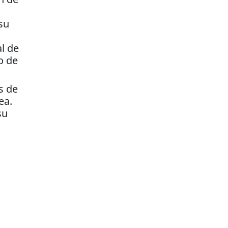
su
l de
o de
s de
ea.
su