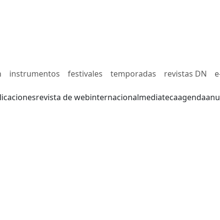
n
instrumentos
festivales
temporadas
revistas DN
e
licaciones
revista de web
internacional
mediateca
agenda
anu