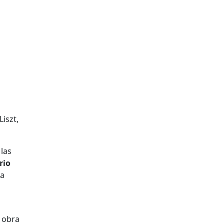
 las
rio
la
a obra