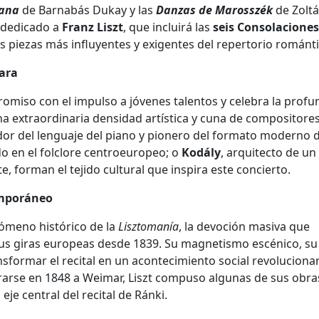
ñana
de Barnabás Dukay y las
Danzas de Marosszék
de Zolt
 dedicado a
Franz Liszt
, que incluirá las
seis Consolaciones
as piezas más influyentes y exigentes del repertorio románti
ara
romiso con el impulso a jóvenes talentos y celebra la profu
na extraordinaria densidad artística y cuna de compositore
dor del lenguaje del piano y pionero del formato moderno 
ado en el folclore centroeuropeo; o
Kodály
, arquitecto de un
forman el tejido cultural que inspira este concierto.
emporáneo
ómeno histórico de la
Lisztomanía
, la devoción masiva que
sus giras europeas desde 1839. Su magnetismo escénico, su
nsformar el recital en un acontecimiento social revoluciona
tirarse en 1848 a Weimar, Liszt compuso algunas de sus obr
, eje central del recital de Ránki.