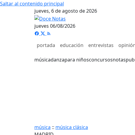
Saltar al contenido principal
jueves, 6 de agosto de 2026
jueves 06/08/2026
portada
educación
entrevistas
opinió
música
danza
para niños
concursos
notas
pub
música
::
música clásica
MADRID