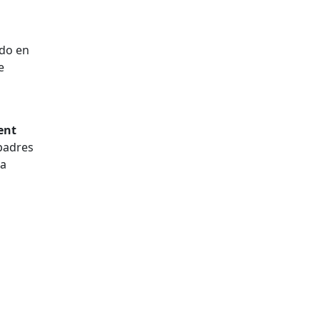
ado en
e
lent
 padres
na