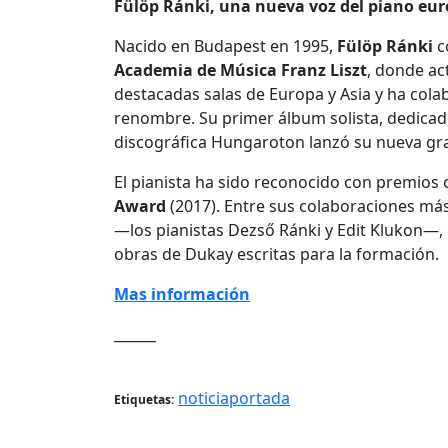
Fülöp Ránki, una nueva voz del piano eu
Nacido en Budapest en 1995,
Fülöp Ránki
c
Academia de Música Franz Liszt
, donde ac
destacadas salas de Europa y Asia y ha col
renombre. Su primer álbum solista, dedicado
discográfica Hungaroton lanzó su nueva gra
El pianista ha sido reconocido con premios
Award
(2017). Entre sus colaboraciones más 
—los pianistas Dezső Ránki y Edit Klukon—, 
obras de Dukay escritas para la formación.
Mas información
______
noticiaportada
Etiquetas: