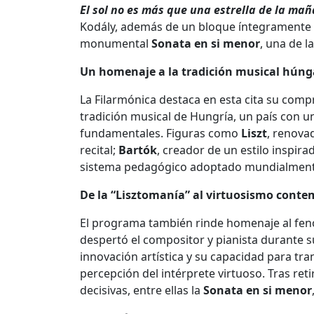
El sol no es más que una estrella de la ma
Kodály, además de un bloque íntegramente
monumental
Sonata en si menor
, una de l
Un homenaje a la tradición musical húng
La Filarmónica destaca en esta cita su comp
tradición musical de Hungría, un país con u
fundamentales. Figuras como
Liszt
, renova
recital;
Bartók
, creador de un estilo inspir
sistema pedagógico adoptado mundialmente, 
De la “Lisztomanía” al virtuosismo cont
El programa también rinde homenaje al fen
despertó el compositor y pianista durante 
innovación artística y su capacidad para tra
percepción del intérprete virtuoso. Tras re
decisivas, entre ellas la
Sonata en si menor