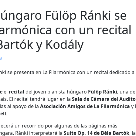
 húngaro Fülöp Ránki se
larmónica con un recital
Bartók y Kodály
a
e
el
recital
del joven pianista húngaro
Fülöp Ránki
, una de
s. El recital tendrá lugar en la
Sala de Cámara del Audito
ias al apoyo de la
Asociación Amigos de La Filarmónica
y 
ell
.
frecerá un recorrido por algunas de las páginas más
úngara. Ránki interpretará la
Suite Op. 14 de Béla Bartók
, l