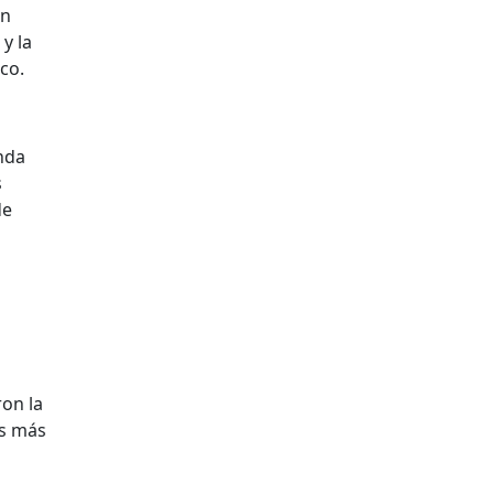
án
y la
co.
nda
s
de
ron la
as más