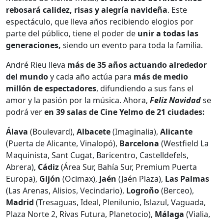
rebosará calidez, risas y alegría navideña
. Este
espectáculo, que lleva años recibiendo elogios por
parte del público, tiene el poder de
unir a todas las
generaciones,
siendo un evento para toda la familia.
André Rieu lleva
más de 35 años actuando alrededor
del mundo
y cada año actúa para
más de medio
millón de espectadores
, difundiendo a sus fans el
amor y la pasión por la música. Ahora,
Feliz Navidad
se
podrá ver
en 39 salas de Cine Yelmo de 21 ciudades:
Álava
(Boulevard),
Albacete
(Imaginalia),
Alicante
(Puerta de Alicante, Vinalopó),
Barcelona
(Westfield La
Maquinista, Sant Cugat, Baricentro, Castelldefels,
Abrera),
Cádiz
(Área Sur, Bahía Sur, Premium Puerta
Europa),
Gijón
(Ocimax),
Jaén
(Jaén Plaza),
Las Palmas
(Las Arenas, Alisios, Vecindario),
Logroño
(Berceo),
Madrid
(Tresaguas, Ideal, Plenilunio, Islazul, Vaguada,
Plaza Norte 2, Rivas Futura, Planetocio),
Málaga
(Vialia,