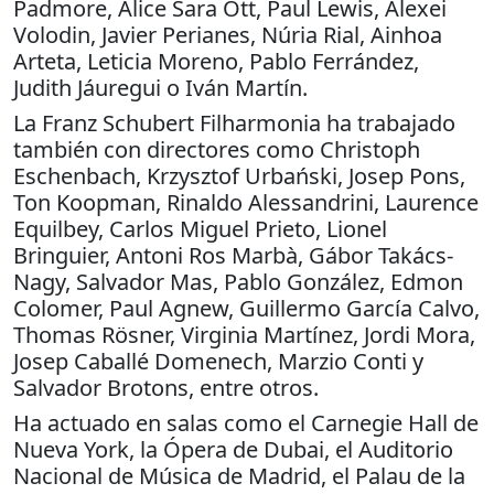
Padmore, Alice Sara Ott, Paul Lewis, Alexei
Volodin, Javier Perianes, Núria Rial, Ainhoa ​​
Arteta, Leticia Moreno, Pablo Ferrández,
Judith Jáuregui o Iván Martín.
La Franz Schubert Filharmonia ha trabajado
también con directores como Christoph
Eschenbach, Krzysztof Urbański, Josep Pons,
Ton Koopman, Rinaldo Alessandrini, Laurence
Equilbey, Carlos Miguel Prieto, Lionel
Bringuier, Antoni Ros Marbà, Gábor Takács-
Nagy, Salvador Mas, Pablo González, Edmon
Colomer, Paul Agnew, Guillermo García Calvo,
Thomas Rösner, Virginia Martínez, Jordi Mora,
Josep Caballé Domenech, Marzio Conti y
Salvador Brotons, entre otros.
Ha actuado en salas como el Carnegie Hall de
Nueva York, la Ópera de Dubai, ​​el Auditorio
Nacional de Música de Madrid, el Palau de la