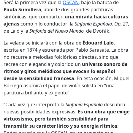
Será la primera vez que la
OSCAN
, bajo la batuta de
Paula Sumillera
, aborde dos grandes partituras
sinfónicas, que comparten
una mirada hacia culturas
ajenas
como hilo conductor: la
Sinfonía Española, Op. 21,
de Lalo y la
Sinfonía del Nuevo Mundo,
de Dvořák.
La velada se iniciará con la obra de
Édouard Lalo
,
escrita en 1874 y estrenada por Pablo Sarasate. La obra
no recurre a melodías folclóricas directas, sino que
recrea con elegancia y colorido un
universo sonoro de
ritmos y giros melódicos que evocan lo español
desde la sensibilidad francesa
. En esta ocasión, Miguel
Borrego asumirá el papel de violín solista en “una
partitura brillante y exigente”.
“Cada vez que interpreto la
Sinfonía Española
descubro
nuevas posibilidades expresivas.
Es una obra que exige
virtuosismo, pero también sensibilidad para
transmitir su carácter lírico y su energía rítmica
.
Poder hacerlo con la OSCAN, en un proyecto que