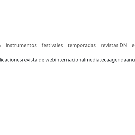
n
instrumentos
festivales
temporadas
revistas DN
e
licaciones
revista de web
internacional
mediateca
agenda
anu