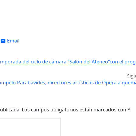
Email
emporada del ciclo de cámara “Salón del Ateneo”con el pro
Sig
Campelo Parabavides, directores artísticos de Ópera a que
ublicada.
Los campos obligatorios están marcados con
*