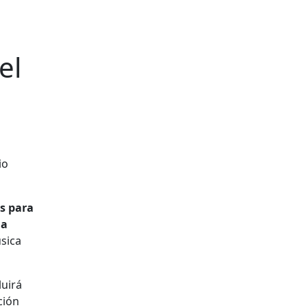
el
os para
la
úsica
luirá
ción