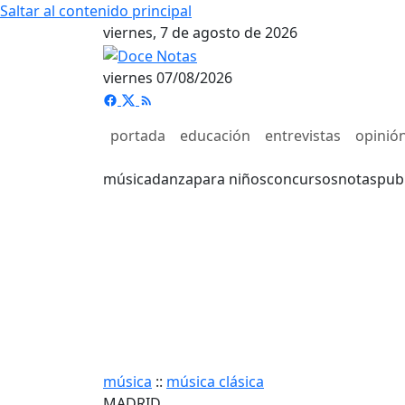
Saltar al contenido principal
viernes, 7 de agosto de 2026
viernes 07/08/2026
portada
educación
entrevistas
opinió
música
danza
para niños
concursos
notas
pub
música
::
música clásica
MADRID