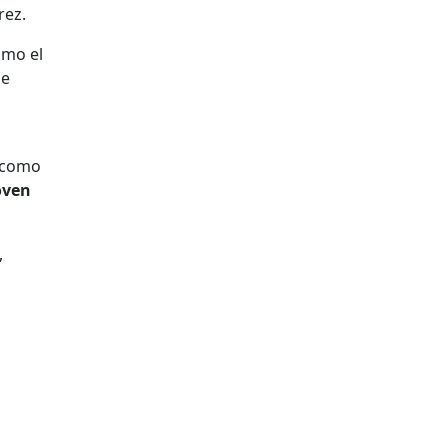
rez.
omo el
se
o como
oven
,