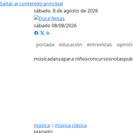
Saltar al contenido principal
sábado, 8 de agosto de 2026
sábado 08/08/2026
portada
educación
entrevistas
opinió
música
danza
para niños
concursos
notas
pub
música
::
música clásica
MADRID