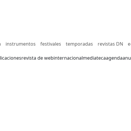
n
instrumentos
festivales
temporadas
revistas DN
e
licaciones
revista de web
internacional
mediateca
agenda
anu