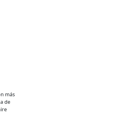
con más
ca de
ire