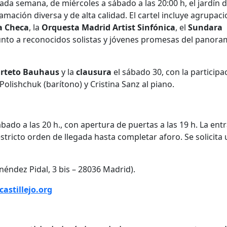
ada semana, de miércoles a sábado a las 20:00 h, el jardín d
mación diversa y de alta calidad. El cartel incluye agrupac
a Checa
, la
Orquesta Madrid Artist Sinfónica
, el
Sundara
junto a reconocidos solistas y jóvenes promesas del panor
rteto Bauhaus
y la
clausura
el sábado 30, con la participa
olishchuk (barítono) y Cristina Sanz al piano.
bado a las 20 h., con apertura de puertas a las 19 h. La ent
stricto orden de llegada hasta completar aforo. Se solicita 
néndez Pidal, 3 bis – 28036 Madrid).
astillejo.org