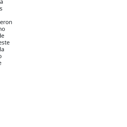
la
s
ieron
no
de
este
la
o
e