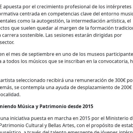
apuesta por el crecimiento profesional de los intérpretes
a formativa centrada en competencias clave del entorno musi
ntales como la autogestión, la intermediación artística, el
tos que suelen quedar al margen de la formación tradicio
 carrera sostenible. Las sesiones estarán dirigidas por
sector.
, en el mes de septiembre en uno de los museos participant
a a todos los músicos que se inscriban en la convocatoria, 
 artista seleccionado recibirá una remuneración de 300€ po
Además, se contempla una ayuda de desplazamiento de 200€
ocalidad.
Uniendo Música y Patrimonio desde 2015
una iniciativa puesta en marcha en 2015 por el Ministerio 
Patrimonio Cultural y Bellas Artes, con el propósito de esta
museístico, a través del talento emergente de jóvenes intér