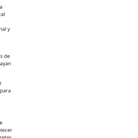
 a
cal
nal y
es de
hayan
r
 para
de
blecer
pretes