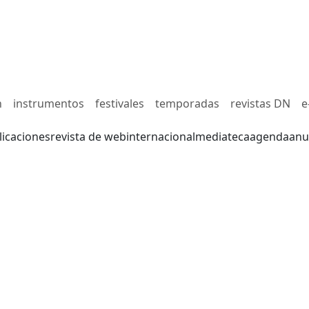
n
instrumentos
festivales
temporadas
revistas DN
e
licaciones
revista de web
internacional
mediateca
agenda
anu