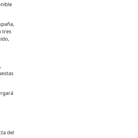
onible
España,
 tres
ido,
,
uestas
argará
ta del