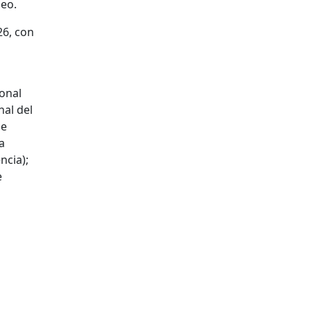
seo.
26, con
onal
al del
de
a
ncia);
e