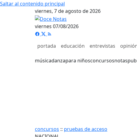
Saltar al contenido principal
viernes, 7 de agosto de 2026
viernes 07/08/2026
portada
educación
entrevistas
opinió
música
danza
para niños
concursos
notas
pub
concursos
::
pruebas de acceso
NACIONAL