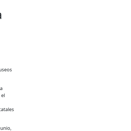
a
na
 el
tatales
junio,