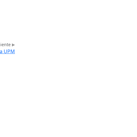
uiente
 la UPM