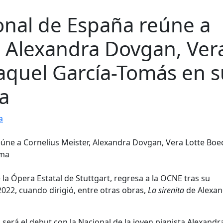
onal de España reúne a
, Alexandra Dovgan, Ver
aquel García-Tomás en s
a
a
 la Ópera Estatal de Stuttgart, regresa a la OCNE tras su
022, cuando dirigió, entre otras obras,
La sirenita
de Alexan
será el debut con la Nacional de la joven pianista Alexandr