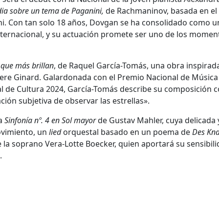
ia sobre un tema de Paganini,
de Rachmaninov, basada en el
i. Con tan solo 18 años, Dovgan se ha consolidado como u
internacional, y su actuación promete ser uno de los momen
 que más brillan
, de Raquel García-Tomás, una obra inspirada
ere Ginard. Galardonada con el Premio Nacional de Música
al de Cultura 2024, García-Tomás describe su composición
ión subjetiva de observar las estrellas».
la
Sinfonía nº. 4 en Sol mayor
de Gustav Mahler, cuya delicada 
ovimiento, un
lied
orquestal basado en un poema de
Des Kn
e la soprano Vera-Lotte Boecker, quien aportará su sensibili
.