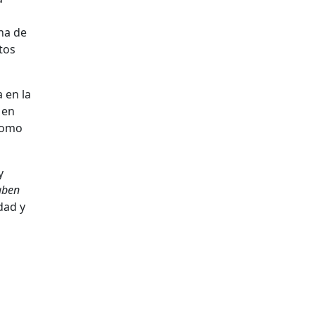
na de
tos
 en la
 en
 como
y
aben
dad y