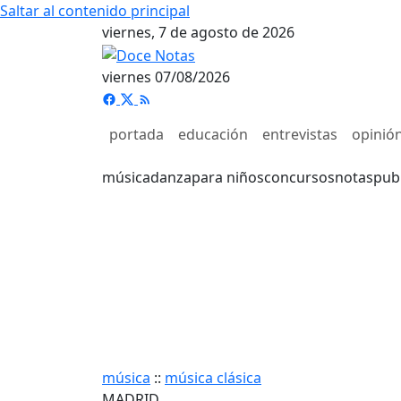
Saltar al contenido principal
viernes, 7 de agosto de 2026
viernes 07/08/2026
portada
educación
entrevistas
opinió
música
danza
para niños
concursos
notas
pub
música
::
música clásica
MADRID