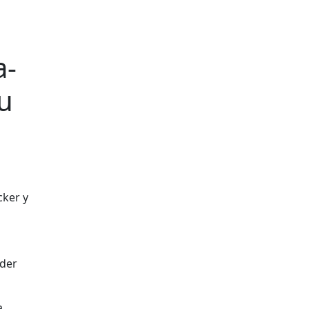
a-
u
der
a