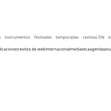
n
instrumentos
festivales
temporadas
revistas DN
e
licaciones
revista de web
internacional
mediateca
agenda
anu