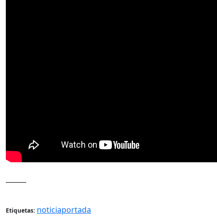
______
noticiaportada
Etiquetas: