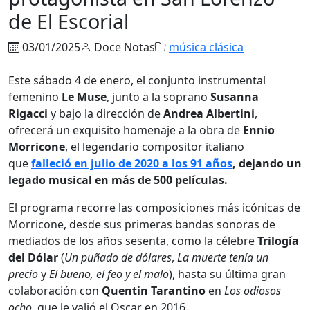
de El Escorial
03/01/2025
Doce Notas
música clásica
Este sábado 4 de enero, el conjunto instrumental
femenino
Le Muse
, junto a la soprano
Susanna
Rigacci
y bajo la dirección de
Andrea Albertini
,
ofrecerá un exquisito homenaje a la obra de
Ennio
Morricone
, el legendario compositor italiano
que
falleció en julio de 2020 a los 91 años
, dejando un
legado musical en más de 500 películas.
El programa recorre las composiciones más icónicas de
Morricone, desde sus primeras bandas sonoras de
mediados de los años sesenta, como la célebre
Trilogía
del Dólar
(
Un puñado de dólares
,
La muerte tenía un
precio
y
El bueno, el feo y el malo
), hasta su última gran
colaboración con
Quentin Tarantino
en
Los odiosos
ocho
, que le valió el Oscar en 2016.