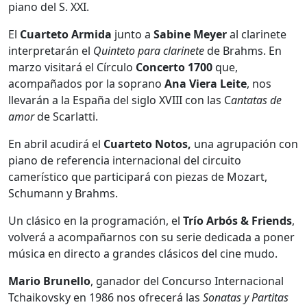
piano del S. XXI.
El
Cuarteto Armida
junto a
Sabine Meyer
al clarinete
interpretarán el
Quinteto para clarinete
de Brahms. En
marzo visitará el Círculo
Concerto 1700
que,
acompañados por la soprano
Ana Viera Leite
, nos
llevarán a la España del siglo XVIII con las C
antatas de
amor
de Scarlatti.
En abril acudirá el
Cuarteto Notos
,
una agrupación con
piano de referencia internacional del circuito
camerístico que participará con piezas de Mozart,
Schumann y Brahms.
Un clásico en la programación, el
Trí
o Arb
ó
s & Friends
,
volverá a acompañarnos con su serie dedicada a poner
música en directo a grandes clásicos del cine mudo.
Mario Brunello
, ganador del Concurso Internacional
Tchaikovsky en 1986 nos ofrecerá las
Sonatas y Partitas