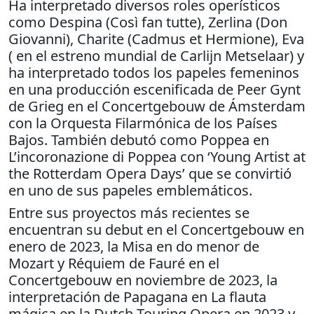
Ha interpretado diversos roles operísticos
como Despina (Così fan tutte), Zerlina (Don
Giovanni), Charite (Cadmus et Hermione), Eva
( en el estreno mundial de Carlijn Metselaar) y
ha interpretado todos los papeles femeninos
en una producción escenificada de Peer Gynt
de Grieg en el Concertgebouw de Ámsterdam
con la Orquesta Filarmónica de los Países
Bajos. También debutó como Poppea en
L’incoronazione di Poppea con ‘Young Artist at
the Rotterdam Opera Days’ que se convirtió
en uno de sus papeles emblemáticos.
Entre sus proyectos más recientes se
encuentran su debut en el Concertgebouw en
enero de 2023, la Misa en do menor de
Mozart y Réquiem de Fauré en el
Concertgebouw en noviembre de 2023, la
interpretación de Papagana en La flauta
mágica en la Dutch Touring Opera en 2023 y