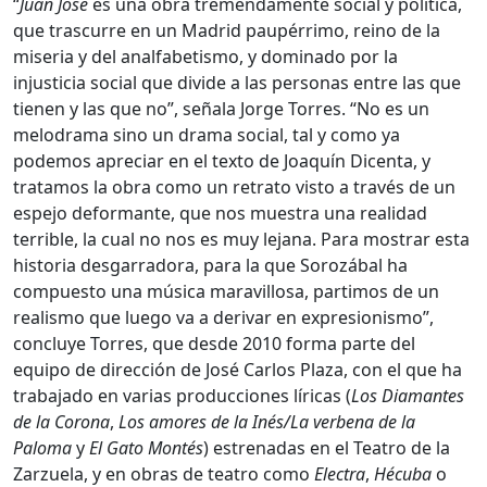
“
Juan José
es una obra tremendamente social y política,
que trascurre en un Madrid paupérrimo, reino de la
miseria y del analfabetismo, y dominado por la
injusticia social que divide a las personas entre las que
tienen y las que no”, señala Jorge Torres. “No es un
melodrama sino un drama social, tal y como ya
podemos apreciar en el texto de Joaquín Dicenta, y
tratamos la obra como un retrato visto a través de un
espejo deformante, que nos muestra una realidad
terrible, la cual no nos es muy lejana. Para mostrar esta
historia desgarradora, para la que Sorozábal ha
compuesto una música maravillosa, partimos de un
realismo que luego va a derivar en expresionismo”,
concluye Torres, que desde 2010 forma parte del
equipo de dirección de José Carlos Plaza, con el que ha
trabajado en varias producciones líricas (
Los Diamantes
de la Corona
,
Los amores de la Inés/La verbena de la
Paloma
y
El Gato Montés
) estrenadas en el Teatro de la
Zarzuela, y en obras de teatro como
Electra
,
Hécuba
o