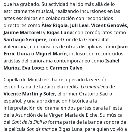
que ha grabado. Su actividad ha ido más allá de lo
estrictamente musical, realizando incursiones en las
artes escénicas en colaboración con reconocidos
directores como
Àlex Rigola
,
Juli Leal
,
Vicent Genovés
,
Jaume Martorell
y
Bigas Luna
; con coreógrafos como
Santiago Sempere
, con el Cor de la Generalitat
Valenciana, con músicos de otras disciplinas como
Joan
Enric Lluna
o
Miguel Marín
, incluso con reconocidos
artistas del panorama contemporáneo como
Isabel
Muñoz
,
Eva Lootz
o
Carmen Calvo
.
Capella de Ministrers ha recuperado la versión
escenificada de la zarzuela inédita
La madrileña
de
Vicente Martín y Soler
, el primer Oratorio Sacro
español, y una aproximación histórica a la
interpretación del drama en dos partes para la Fiesta
de la Asunción de la Virgen María de Elche. Su música
del
Cant de la Sibil·la
forma parte de la banda sonora de
la película
Son de mar
de Bigas Luna, para quien volvió a