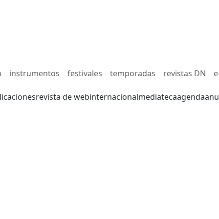
n
instrumentos
festivales
temporadas
revistas DN
e
licaciones
revista de web
internacional
mediateca
agenda
anu