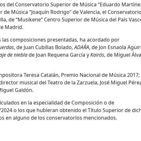
nos del
Conservatorio Superior de Música “Eduardo Martíne
r de Música “Joaquín Rodrigo” de Valencia
, el
Conservatori
lla
, de
“Musikene” Centro Superior de Música del País Vasc
de Madrid.
as las composiciones presentadas
, ha acordado
por
cuerdas
, de
Juan Cubillas Bolado
,
ADAŔA
, de
Jon Esnaola Aguir
aje de niebla
de
Joan Requena García
y
Kairós
, de
Miguel Álv
ompositora
Teresa Catalán
, Premio Nacional de Música 2017;
l director musical del Teatro de la Zarzuela,
José Miguel Pére
iguel Galdón
.
culados en la especialidad de
Composición o de
/2024
o los que hubieran obtenido el
Título Superior
de dic
s en alguno de los conservatorios mencionados.