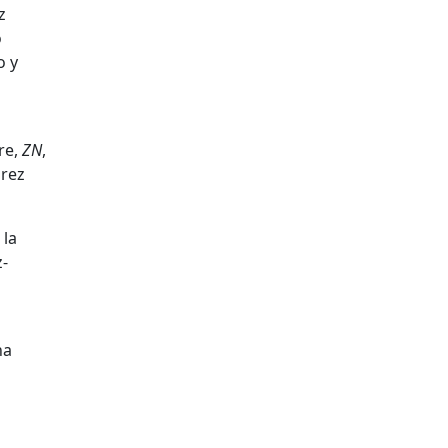
z
o
o
y
re
,
ZN
,
arez
 la
z-
ha