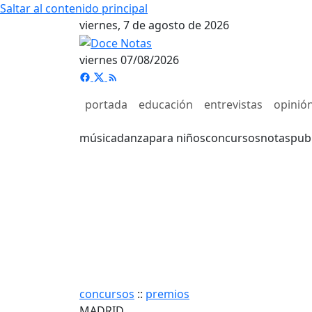
Saltar al contenido principal
viernes, 7 de agosto de 2026
viernes 07/08/2026
portada
educación
entrevistas
opinió
música
danza
para niños
concursos
notas
pub
concursos
::
premios
MADRID