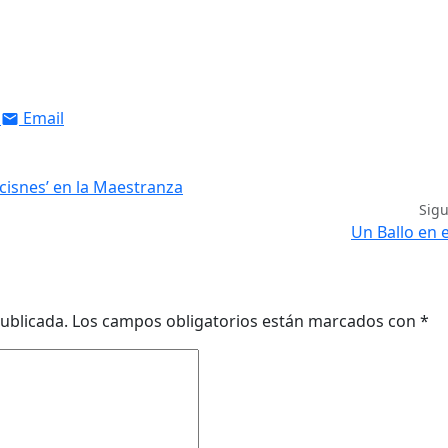
Email
s cisnes’ en la Maestranza
Sig
Un Ballo en e
ublicada.
Los campos obligatorios están marcados con
*