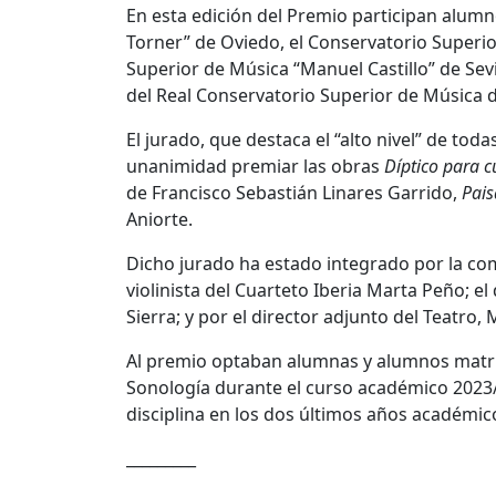
En esta edición del Premio participan alum
Torner” de Oviedo
, el
Conservatorio Superio
Superior de Música “Manuel Castillo” de Sevi
del
Real Conservatorio Superior de Música 
El jurado, que destaca el
“alto nivel” de tod
unanimidad
premiar las obras
Díptico para 
de
Francisco Sebastián Linares Garrido
,
Pais
Aniorte.
Dicho jurado ha estado integrado por la c
violinista del Cuarteto Iberia
Marta Peño
; e
Sierra
; y por el director adjunto del Teatro,
M
Al premio optaban
alumnas y alumnos matri
Sonología
durante el
curso académico 2023
disciplina en los
dos últimos años
académico
_________