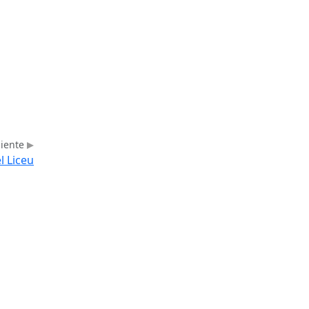
uiente
l Liceu