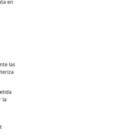
uta en
nte las
teriza
etida
 la
t