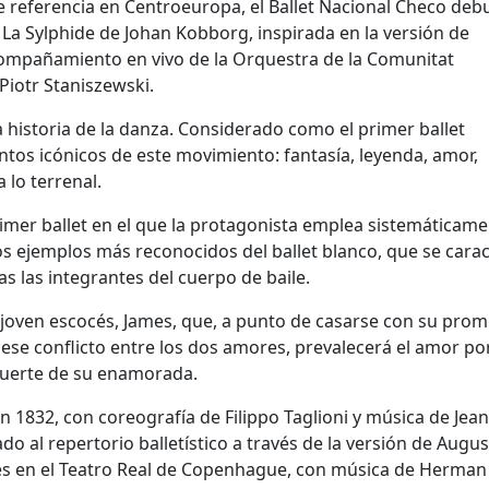
referencia en Centroeuropa, el Ballet Nacional Checo deb
La Sylphide de Johan Kobborg, inspirada en la versión de
compañamiento en vivo de la Orquestra de la Comunitat
Piotr Staniszewski.
a historia de la danza. Considerado como el primer ballet
tos icónicos de este movimiento: fantasía, leyenda, amor,
a lo terrenal.
mer ballet en el que la protagonista emplea sistemáticame
os ejemplos más reconocidos del ballet blanco, que se carac
s las integrantes del cuerpo de baile.
n joven escocés, James, que, a punto de casarse con su prom
n ese conflicto entre los dos amores, prevalecerá el amor por
 muerte de su enamorada.
n 1832, con coreografía de Filippo Taglioni y música de Jean
do al repertorio balletístico a través de la versión de Augus
és en el Teatro Real de Copenhague, con música de Herman