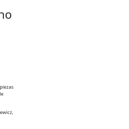
uno
 piezas
de
iewicz,