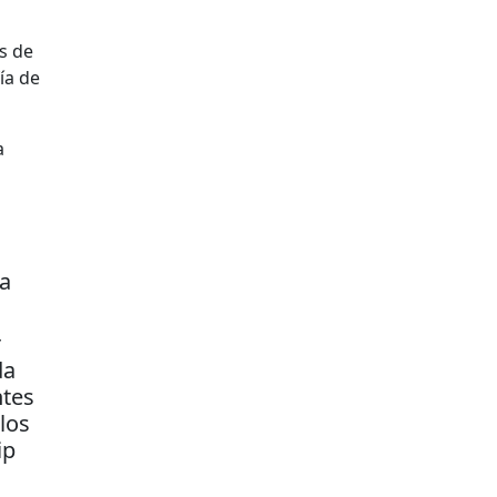
s de
ía de
a
la
r
da
ntes
los
ip