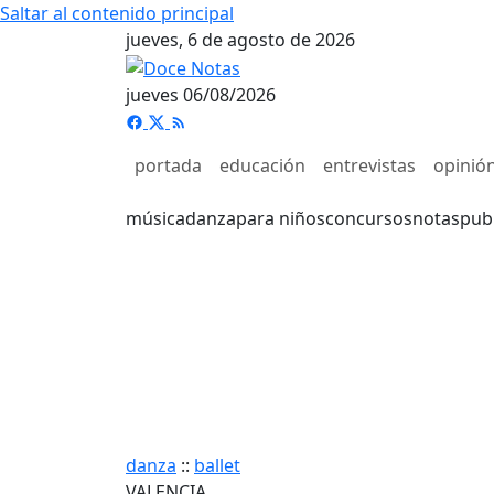
Saltar al contenido principal
jueves, 6 de agosto de 2026
jueves 06/08/2026
portada
educación
entrevistas
opinió
música
danza
para niños
concursos
notas
pub
danza
::
ballet
VALENCIA