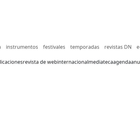
n
instrumentos
festivales
temporadas
revistas DN
e
licaciones
revista de web
internacional
mediateca
agenda
anu