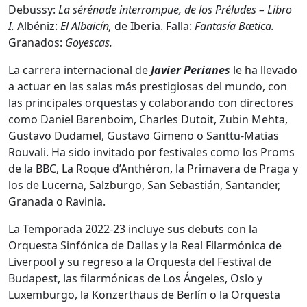
Debussy:
La sérénade interrompue, de los Préludes – Libro
I.
Albéniz:
El Albaicín,
de Iberia. Falla:
Fantasía Bætica.
Granados:
Goyescas.
La carrera internacional de
Javier Perianes
le ha llevado
a actuar en las salas más prestigiosas del mundo, con
las principales orquestas y colaborando con directores
como Daniel Barenboim, Charles Dutoit, Zubin Mehta,
Gustavo Dudamel, Gustavo Gimeno o Santtu-Matias
Rouvali. Ha sido invitado por festivales como los Proms
de la BBC, La Roque d’Anthéron, la Primavera de Praga y
los de Lucerna, Salzburgo, San Sebastián, Santander,
Granada o Ravinia.
La Temporada 2022-23 incluye sus debuts con la
Orquesta Sinfónica de Dallas y la Real Filarmónica de
Liverpool y su regreso a la Orquesta del Festival de
Budapest, las filarmónicas de Los Ángeles, Oslo y
Luxemburgo, la Konzerthaus de Berlín o la Orquesta