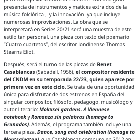
presencia de instrumentos y matices extraídos de la
música folclórica-, y la innovación -ya que incluye
numerosas improvisaciones. La obra que se
interpretará en Series 20/21 será una muestra de este
estilo tan personal, una pieza con texto del poemario
“Cuatro cuartetos”, del escritor londinense Thomas
Stearns Eliot.
Después, será el turno de las piezas de
Benet
Casablancas
(Sabadell, 1956),
el compositor residente
del CNDM en su temporada 22/23, quien aparece por
primera vez en este ciclo
. Se trata de una oportunidad
única para disfrutar de dos estrenos en España del
singular compositor, filósofo, pedagogo, musicólogo y
autor literario:
Mokusei gardens. A Viennese
notebook
y
Romanza sin palabras (homage to
Granados)
. Además, el programa también incluye una
tercera pieza,
Dance, song and celebration (homage to
Montsalvatge)
, que Casablancas compuso en 2012 en