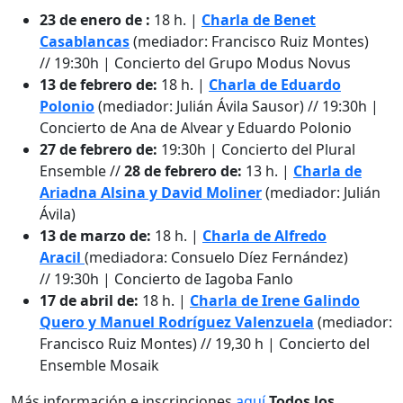
23 de enero de :
18 h. |
Charla de Benet
Casablancas
(mediador: Francisco Ruiz Montes)
// 19:30h | Concierto del Grupo Modus Novus
13 de febrero de:
18 h. |
Charla de Eduardo
Polonio
(mediador: Julián Ávila Sausor) // 19:30h |
Concierto de Ana de Alvear y Eduardo Polonio
27 de febrero de:
19:30h | Concierto del Plural
Ensemble //
28 de febrero de:
13 h. |
Charla de
Ariadna Alsina y David Moliner
(mediador: Julián
Ávila)
13 de marzo de:
18 h. |
Charla de Alfredo
Aracil
(mediadora: Consuelo Díez Fernández)
// 19:30h | Concierto de Iagoba Fanlo
17 de abril de:
18 h. |
Charla de Irene Galindo
Quero y Manuel Rodríguez Valenzuela
(mediador:
Francisco Ruiz Montes) // 19,30 h | Concierto del
Ensemble Mosaik
Más información e inscripciones
aquí
.
Todos los