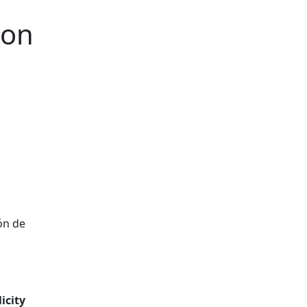
con
ón de
licity