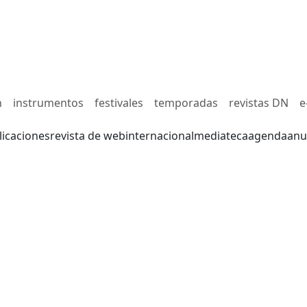
n
instrumentos
festivales
temporadas
revistas DN
e
licaciones
revista de web
internacional
mediateca
agenda
anu