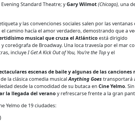
Evening Standard Theatre;
y
Gary Wilmot
(Chicago),
una de
 etiqueta y las convenciones sociales salen por las ventanas 
el camino hacía el amor verdadero, demostrando que a vec
ertidísimo musical que cruza el Atlántico
está dirigido
y coreógrafa de Broadway. Una loca travesía por el mar co
tras, incluye
I Get A Kick Out of You, You’re the Top
y el
ectaculares escenas de baile y algunas de las canciones
 de la clásica comedia musical
Anything Goes
transportará 
ociedad desde la comodidad de su butaca en
Cine Yelmo
. Si
ar la llegada del verano
y refrescarse frente a la gran pant
ine Yelmo de 19 ciudades:
)