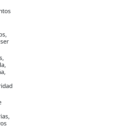
ntos
os,
ser
s,
la,
ña,
ridad
e
ias,
vos