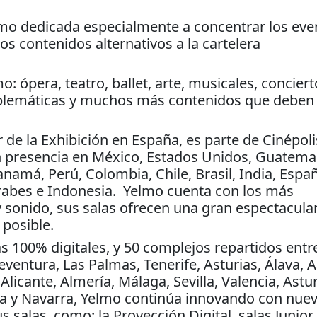
lmo dedicada especialmente a concentrar los eve
os contenidos alternativos a la cartelera
 ópera, teatro, ballet, arte, musicales, conciert
blemáticas y muchos más contenidos que deben 
 de la Exhibición en España, es parte de Cinépoli
 presencia en México, Estados Unidos, Guatema
anamá, Perú, Colombia, Chile, Brasil, India, Espa
Árabes e Indonesia. Yelmo cuenta con los más
 sonido, sus salas ofrecen una gran espectacula
 posible.
s 100% digitales, y 50 complejos repartidos entr
ventura, Las Palmas, Tenerife, Asturias, Álava, A
Alicante, Almería, Málaga, Sevilla, Valencia, Astur
goza y Navarra, Yelmo continúa innovando con nue
 salas, como: la Proyección Digital, salas Junior,