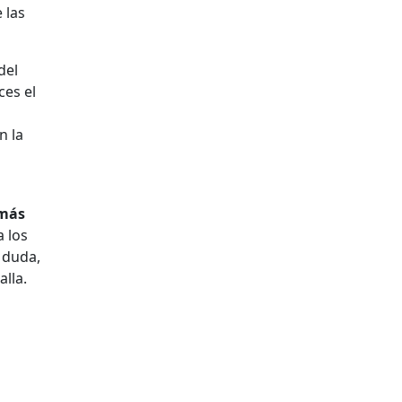
 las
del
es el
n la
 más
a los
n duda,
alla.