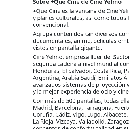
Sobre +Que Cine de Cine Yelmo
+Que Cine es la ventana de Cine Ye
y planes culturales, así como todos l
convencional.
Agrupa contenidos tan diversos como:
documentales, anime, películas em
vistos en pantalla gigante.
Cine Yelmo, empresa líder del Sector
segunda cadena a nivel mundial con
Honduras, El Salvador, Costa Rica, P
Argentina, Arabia Saudí, Emiratos 
avanzados sistemas de proyección y
y la mejor experiencia de ocio y cine
Con más de 500 pantallas, todas ella
Madrid, Barcelona, Tarragona, Fuerte
Coruña, Cádiz, Vigo, Lugo, Albacete, 
La Rioja, Vizcaya, Valladolid, Zara
conceptos de confort y calidad en sus