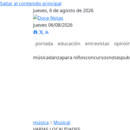
Saltar al contenido principal
jueves, 6 de agosto de 2026
jueves 06/08/2026
portada
educación
entrevistas
opinió
música
danza
para niños
concursos
notas
pub
música
::
Musical
VARIAS LOCALIDADES