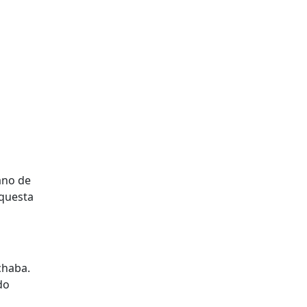
ano de
rquesta
chaba.
do