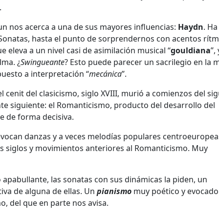
.
n nos acerca a una de sus mayores influencias:
Haydn
. Ha
Sonatas, hasta el punto de sorprendernos con acentos rítm
eleva a un nivel casi de asimilación musical “
gouldiana
”,
lma. ¿
Swingueante
? Esto puede parecer un sacrilegio en la 
uesto a interpretación “
mecánica
”.
 cenit del clasicismo, siglo XVIII, murió a comienzos del si
ente siguiente: el Romanticismo, producto del desarrollo del
ye de forma decisiva.
evocan danzas y a veces melodías populares centroeuropea
os siglos y movimientos anteriores al Romanticismo. Muy
o apabullante, las sonatas con sus dinámicas la piden, un
iva de alguna de ellas. Un
pianismo
muy poético y evocador
o, del que en parte nos avisa.