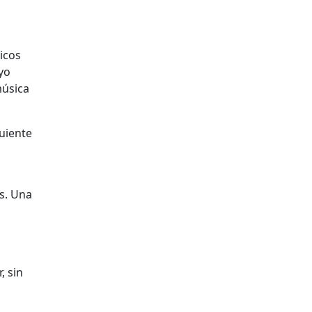
icos
 yo
música
guiente
s. Una
, sin