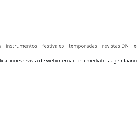
n
instrumentos
festivales
temporadas
revistas DN
e
licaciones
revista de web
internacional
mediateca
agenda
anu