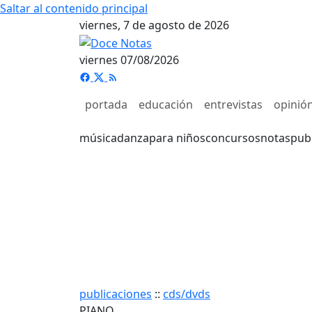
Saltar al contenido principal
viernes, 7 de agosto de 2026
viernes 07/08/2026
portada
educación
entrevistas
opinió
música
danza
para niños
concursos
notas
pub
publicaciones
::
cds/dvds
PIANO