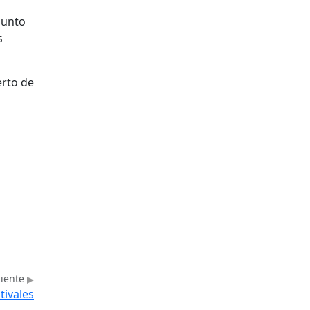
punto
s
erto de
uiente
tivales