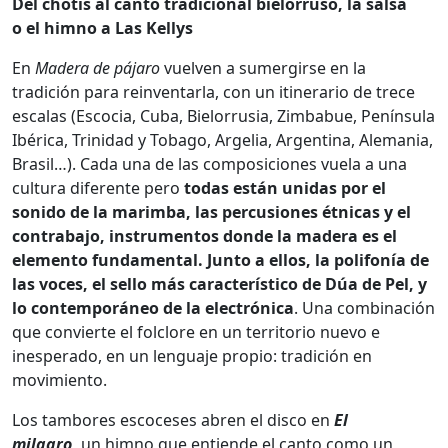
Del chotis al canto tradicional bielorruso, la salsa
o el himno a Las Kellys
En
Madera de pájaro
vuelven a sumergirse en la
tradición para reinventarla, con un itinerario de trece
escalas (Escocia, Cuba, Bielorrusia, Zimbabue, Península
Ibérica, Trinidad y Tobago, Argelia, Argentina, Alemania,
Brasil…). Cada una de las composiciones vuela a una
cultura diferente pero
todas están unidas por el
sonido de la marimba, las percusiones étnicas y el
contrabajo, instrumentos donde la madera es el
elemento fundamental. Junto a ellos, la polifonía de
las voces, el sello más característico de Dúa de Pel, y
lo contemporáneo de la electrónica
. Una combinación
que convierte el folclore en un territorio nuevo e
inesperado, en un lenguaje propio: tradición en
movimiento.
Los tambores escoceses abren el disco en
El
milagro
,
un himno que entiende el canto como un