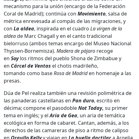
mecanismo para la unión (encargo de la Federación
Coral de Madrid); continúa con
Movimiento
, salsa de
métrica enrevesada al compás de las migraciones, y
con
La aldea
, inspirada en el cuadro
La virgen de la
aldea
de Marc Chagall y en el canto tradicional
bielorruso (ambos temas encargo del Museo Nacional
Thyssen-Bornemisza).
Madera de pájaro
recoge
en
Soy
los ritmos del pueblo Shona de Zimbabue y
en
Cárcel de Ventas
el chotis madrileño,
tomando como base
Rosa de Madrid
en homenaje a las
presas.
Dúa de Pel realiza también una revisión polimétrica de
las panaderas castellanas en
Pan duro
, escrito en
décima; compone el pasodoble
Not Today
,
su primer
tema en inglés; y el
Aria de Gea
, un aria de temática
ecológica en forma de cabaret. Cantan, además, a los
derechos de las camareras de piso a ritmo de calipso
en
Orgullo Kelly
y viajan en
La huella
dactilar
a Argelia