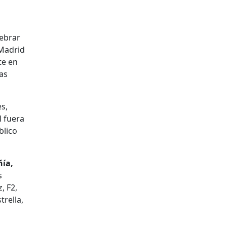
lebrar
 Madrid
te en
as
s,
l fuera
blico
ñía,
s
, F2,
trella,