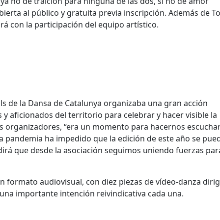
a no de traición para ninguna de las dos, si no de amor
bierta al público y gratuita previa inscripción. Además de T
rá con la participación del equipo artístico.
als de la Dansa de Catalunya organizaba una gran acción
y aficionados del territorio para celebrar y hacer visible la
sus organizadores, “era un momento para hacernos escuchar
a pandemia ha impedido que la edición de este año se pue
dirá que desde la asociación seguimos uniendo fuerzas par
en formato audiovisual, con diez piezas de vídeo-danza diri
 una importante intención reivindicativa cada una.