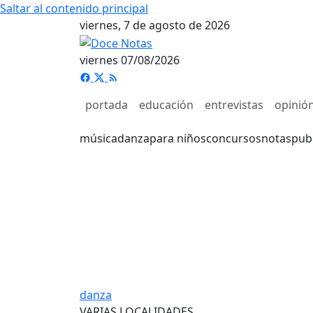
Saltar al contenido principal
viernes, 7 de agosto de 2026
viernes 07/08/2026
portada
educación
entrevistas
opinió
música
danza
para niños
concursos
notas
pub
danza
VARIAS LOCALIDADES