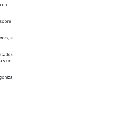
n en
 sobre
mmes
, a
estados
a y un
agoniza