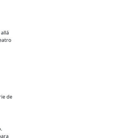
allá
eatro
rie de
.
para