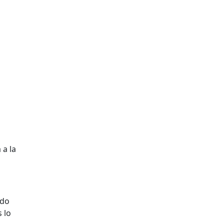
 a la
ado
 lo