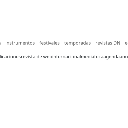
n
instrumentos
festivales
temporadas
revistas DN
e
licaciones
revista de web
internacional
mediateca
agenda
anu