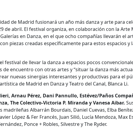
nidad de Madrid fusionará un año más danza y arte para ce
9 de abril. El festival organiza, en colaboración con la Arte
 Galerías en Danza, en el que ocho compañías llevarán el ar
l con piezas creadas específicamente para estos espacios y l
l festival de llevar la danza a espacios pocos convencionale
 de encuentro con otras artes y “situar la danza más actua
crear nuevas sinergias interesantes y productivas para el pú
artística de Madrid en Danza y Teatro del Canal, Blanca Li.
lieri, Arnau Pérez, Dani Pannullo, Estévez/Paños Compa
a, The Colectivo-Victoria P. Miranda y Vanesa Aibar.
Su
s madrileñas Albarrán Bourdais, Daniel Cuevas, Elba Benítez
avier López & Fer Francés, Juan Silió, Lucía Mendoza, Max Es
ernández, Ponce + Robles, Silvestre y The Ryder.