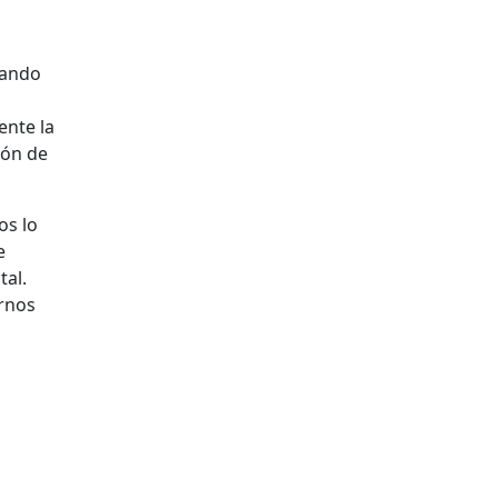
uando
ente la
zón de
os lo
e
tal.
arnos