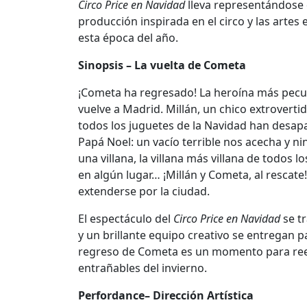
Circo Price en Navidad
lleva representándose
producción inspirada en el circo y las artes
esta
é
poca del añ
o.
Sinopsis – La vuelta de Cometa
¡Cometa ha regresado! La heroína más peculi
vuelve a Madrid. Millán, un chico extroverti
todos los juguetes de la Navidad han desapa
Papá
Noel: un vac
ío terrible nos acecha y n
una villana, la villana más villana de todos
en algún lugar… ¡
Mill
án y Cometa, al rescate
extenderse por la ciudad.
El espectáculo del
Circo Price en Navidad
se tr
y un brillante equipo creativo se entregan 
regreso de Cometa es un momento para reenco
entra
ñables del invierno.
Perfordance– Direcció
n Art
í
stica