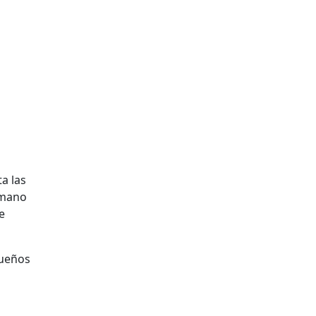
a las
a mano
e
ue
ños