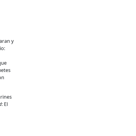
aran y
io:
que
uetes
on
arines
d
: El