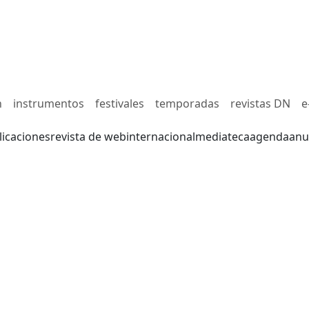
n
instrumentos
festivales
temporadas
revistas DN
e
licaciones
revista de web
internacional
mediateca
agenda
anu