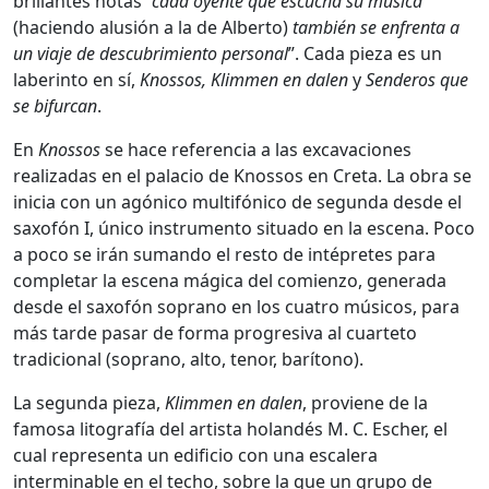
brillantes notas
“cada oyente que escucha su música
(haciendo alusión a la de Alberto)
también se enfrenta a
un viaje de descubrimiento personal
”. Cada pieza es un
laberinto en sí,
Knossos, Klimmen en dalen
y
Senderos que
se bifurcan
.
En
Knossos
se hace referencia a las excavaciones
realizadas en el palacio de Knossos en Creta. La obra se
inicia con un agónico multifónico de segunda desde el
saxofón I, único instrumento situado en la escena. Poco
a poco se irán sumando el resto de intépretes para
completar la escena mágica del comienzo, generada
desde el saxofón soprano en los cuatro músicos, para
más tarde pasar de forma progresiva al cuarteto
tradicional (soprano, alto, tenor, barítono).
La segunda pieza,
Klimmen en dalen
, proviene de la
famosa litografía del artista holandés M. C. Escher, el
cual representa un edificio con una escalera
interminable en el techo, sobre la que un grupo de