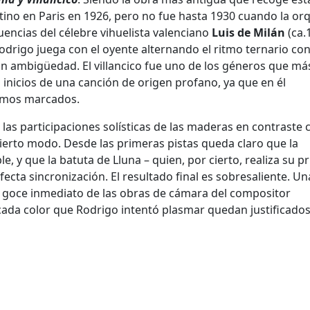
ino en Paris en 1926, pero no fue hasta 1930 cuando la or
uencias del célebre vihuelista valenciano
Luis de Milán
(ca.
odrigo juega con el oyente alternando el ritmo ternario co
 ambigüedad. El villancico fue uno de los géneros que má
 inicios de una canción de origen profano, ya que en él
itmos marcados.
las participaciones solísticas de las maderas en contraste 
ierto modo. Desde las primeras pistas queda claro que la
e, y que la batuta de Lluna – quien, por cierto, realiza su p
fecta sincronización. El resultado final es sobresaliente. Un
el goce inmediato de las obras de cámara del compositor
cada color que Rodrigo intentó plasmar quedan justificado