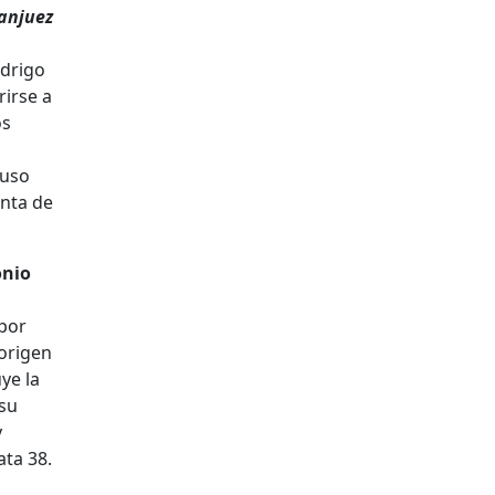
anjuez
odrigo
rirse a
os
 uso
enta de
onio
 por
 origen
ye la
 su
y
ata 38.