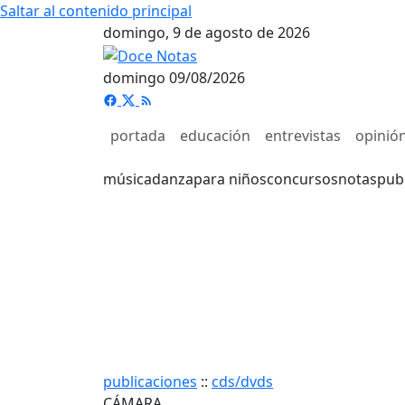
Saltar al contenido principal
domingo, 9 de agosto de 2026
domingo 09/08/2026
portada
educación
entrevistas
opinió
música
danza
para niños
concursos
notas
pub
publicaciones
::
cds/dvds
CÁMARA