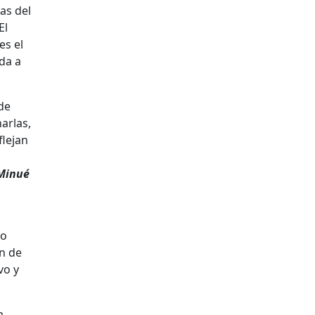
tas del
El
es el
da a
 de
arlas,
flejan
Minué
do
ín de
vo y
a