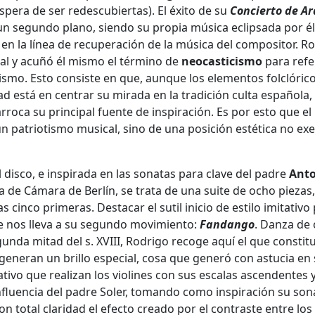
spera de ser redescubiertas). El éxito de su
Concierto de Ar
un segundo plano, siendo su propia música eclipsada por él
 en la línea de recuperación de la música del compositor. R
al y acuñó él mismo el término de
neocasticismo
para refe
icismo. Esto consiste en que, aunque los elementos folclóric
d está en centrar su mirada en la tradición culta española,
rroca su principal fuente de inspiración. Es por esto que el
un patriotismo musical, sino de una posición estética no ex
l disco, e inspirada en las sonatas para clave del padre
Ant
 de Cámara de Berlín, se trata de una suite de ocho piezas,
cinco primeras. Destacar el sutil inicio de estilo imitativo
e nos lleva a su segundo movimiento:
Fandango
. Danza de
nda mitad del s. XVIII, Rodrigo recoge aquí el que constitu
 generan un brillo especial, cosa que generó con astucia en
ativo que realizan los violines con sus escalas ascendentes 
nfluencia del padre Soler, tomando como inspiración su son
 total claridad el efecto creado por el contraste entre los