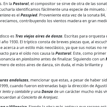
s. En la
Pastoral
, el compositor se sirve de otra de las sona
scucharla identificamos fácilmente una especie de minueto. 
eriana
es el
Passpied
. Proveniente esta vez de la sonata 84, 
preciamos, contribuyendo los vientos madera en gran medi
disco es
Tres viejos aires de danza
. Escritas para orquesta
año 1930. El tríptico consta de breves piezas que, al escuch
se acerca a un estilo más neoclásico, ya que sus notas no re
acto para el oído nos causa la
Pastoral
. Este, como primer
isonancia en
pianíssimo
antes de finalizar. Siguiendo con un
mero de estos aires de danza, sin duda, el más brillante y
turas andaluzas
, mencionar que estas, a pesar de haber si
a 1999, cuando fueron estrenadas bajo la dirección de Agust
er
lento
y
cantabile
y una
Danza
de un carácter mucho más vi
recuerdan al
Concierto de Aranjuez.
na y Villancico
. Siendo la obra más antigua que recoge est