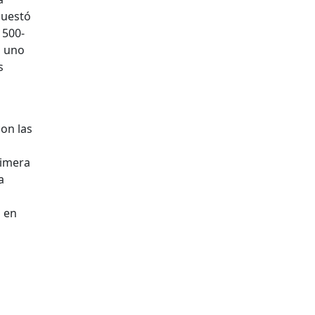
questó
1500-
n uno
s
con las
rimera
a
s en