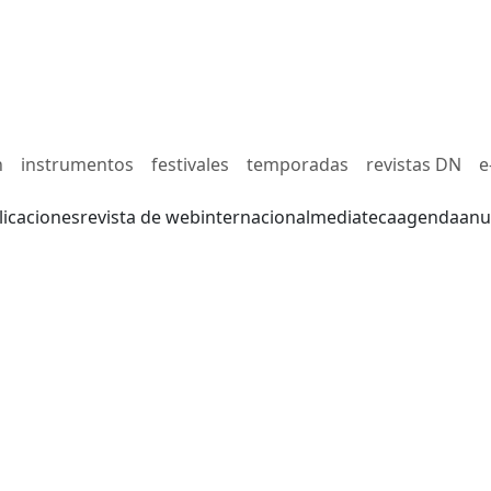
n
instrumentos
festivales
temporadas
revistas DN
e
licaciones
revista de web
internacional
mediateca
agenda
anu