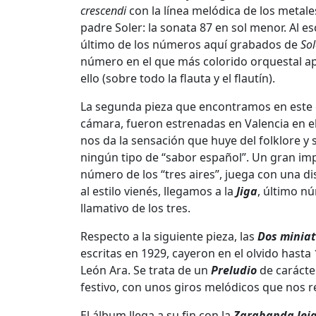
crescendi
con la línea melódica de los metale
padre Soler: la sonata 87 en sol menor. Al e
último de los números aquí grabados de
Sol
número en el que más colorido orquestal a
ello (sobre todo la flauta y el flautín).
La segunda pieza que encontramos en este 
cámara, fueron estrenadas en Valencia en el 
nos da la sensación que huye del folklore y 
ningún tipo de “sabor español”. Un gran imp
número de los “tres aires”, juega con una d
al estilo vienés, llegamos a la
Jiga
, último nú
llamativo de los tres.
Respecto a la siguiente pieza, las
Dos minia
escritas en 1929, cayeron en el olvido hast
León Ara. Se trata de un
Preludio
de caráct
festivo, con unos giros melódicos que nos 
El álbum llega a su fin con la
Zarabanda leja