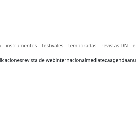
n
instrumentos
festivales
temporadas
revistas DN
e
licaciones
revista de web
internacional
mediateca
agenda
anu