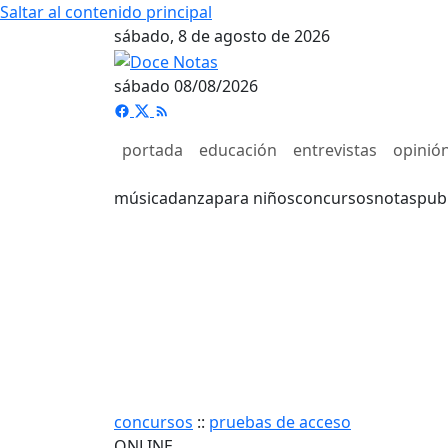
Saltar al contenido principal
sábado, 8 de agosto de 2026
sábado 08/08/2026
portada
educación
entrevistas
opinió
música
danza
para niños
concursos
notas
pub
concursos
::
pruebas de acceso
ONLINE