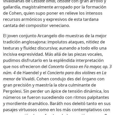
vivaldianas de
Cessate omai, cessate
con gran arrollo y
gallardía, magistralmente arropado por la formación
de Cohen, quien supo poner en relieve los intensos
recursos armónicos y expresivos de esta tardana
cantata del compositor veneciano.
El joven conjunto Arcangelo dio muestras de la mejor
tradición anglosajona: impolutos ataques, nitidez de
texturas y fluidez discursiva; aunando a todo ello una
incisiva expresividad. Más allá de las piezas vocales,
pudimos disfrutarlo en la espléndida interpretación
que nos ofrecieron del
Concerto Grosso en Fa mayor, op. 3
núm. 4
de Haendel y el
Concierto para dos violines en La
menor
de Vivaldi. Cohen condujo des del órgano con
gran precisión y maestría la obra culminante de
Pergolesi. Sin perder un ápice de tensión dinámica, los
números se fueron sucediendo con ritmos palpitantes
y mordiente dramático. Baráth nos deleitó tanto en sus
pasajes virtuosos como en los más contemplativos con