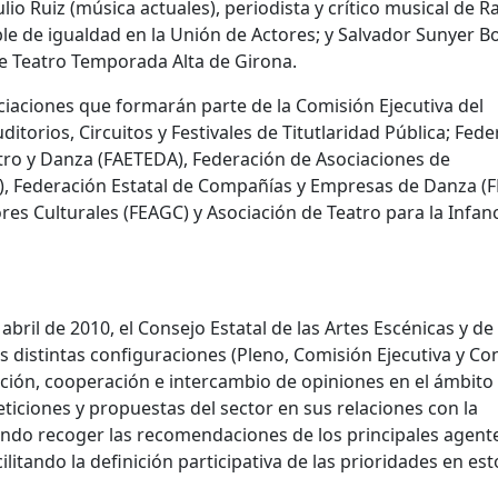
io Ruiz (música actuales), periodista y crítico musical de R
able de igualdad en la Unión de Actores; y Salvador Sunyer B
 de Teatro Temporada Alta de Girona.
ociaciones que formarán parte de la Comisión Ejecutiva del
itorios, Circuitos y Festivales de Titutlaridad Pública; Fed
tro y Danza (FAETEDA), Federación de Asociaciones de
d), Federación Estatal de Compañías y Empresas de Danza (
es Culturales (FEAGC) y Asociación de Teatro para la Infanci
bril de 2010, el Consejo Estatal de las Artes Escénicas y de 
 distintas configuraciones (Pleno, Comisión Ejecutiva y Co
ación, cooperación e intercambio de opiniones en el ámbito 
eticiones y propuestas del sector en sus relaciones con la
endo recoger las recomendaciones de los principales agent
acilitando la definición participativa de las prioridades en est