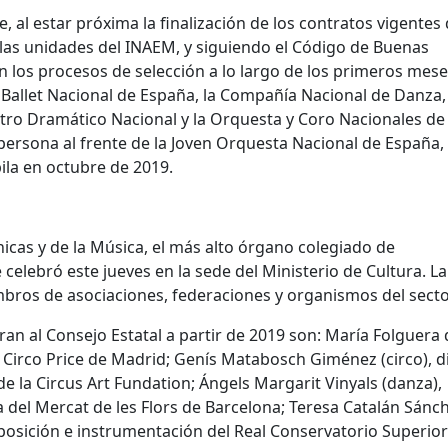
 al estar próxima la finalización de los contratos vigentes 
e las unidades del INAEM, y siguiendo el Código de Buenas
n los procesos de selección a lo largo de los primeros mese
el Ballet Nacional de España, la Compañía Nacional de Danza,
ntro Dramático Nacional y la Orquesta y Coro Nacionales de
rsona al frente de la Joven Orquesta Nacional de España,
ubila en octubre de 2019.
énicas y de la Música, el más alto órgano colegiado de
celebró este jueves en la sede del Ministerio de Cultura. La
bros de asociaciones, federaciones y organismos del secto
an al Consejo Estatal a partir de 2019 son: María Folguera 
ro Circo Price de Madrid; Genís Matabosch Giménez (circo), d
de la Circus Art Fundation; Ángels Margarit Vinyals (danza),
a del Mercat de les Flors de Barcelona; Teresa Catalán Sánc
posición e instrumentación del Real Conservatorio Superior