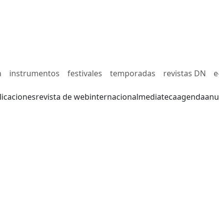
n
instrumentos
festivales
temporadas
revistas DN
e
licaciones
revista de web
internacional
mediateca
agenda
anu