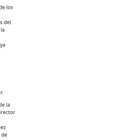
de los
s del
 la
 ya
r.
de la
irector
hez
 de