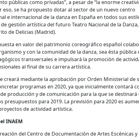
anto públicas como privadas”, a pesar de “la enorme creativ
or eso, se ha propuesto dotar al sector de un nuevo centro
l e internacional de la danza en España en todos sus estil
de gestión artística del futuro Teatro Nacional de la Danza
rito de Delicias (Madrid).
puesta en valor del patrimonio coreográfico español colab
rganismo y con la comunidad de la danza, sea ésta pública 
gógicos transversales e impulsará la promoción de activi
sionales al final de su carrera artística.
se creará mediante la aprobación por Orden Ministerial de 
 concretar programas en 2020, ya que inicialmente contará c
, de producción y de comunicación para la que se destinará
los presupuestos para 2019. La previsión para 2020 es aume
royectos de actividad artística.
del INAEM
eación del Centro de Documentación de Artes Escénicas y 