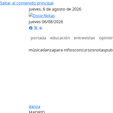
Saltar al contenido principal
jueves, 6 de agosto de 2026
jueves 06/08/2026
portada
educación
entrevistas
opinió
música
danza
para niños
concursos
notas
pub
danza
MADRID