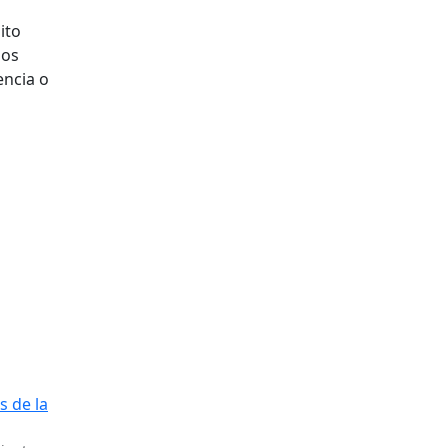
ito
dos
encia o
s de la