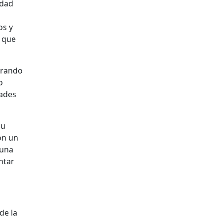
idad
os y
, que
orando
o
dades
su
on un
 una
ntar
de la