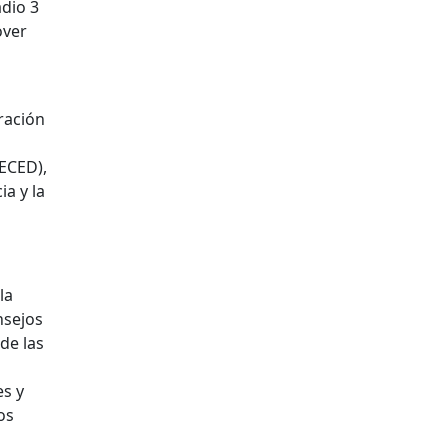
adio 3
over
eración
FECED),
a y la
la
nsejos
de las
es y
os