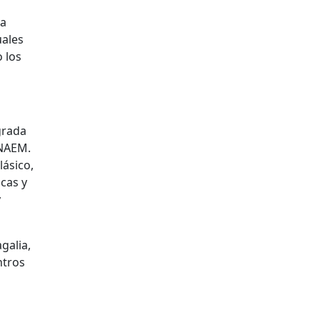
la
uales
 los
grada
INAEM.
lásico,
cas y
y
galia,
ntros