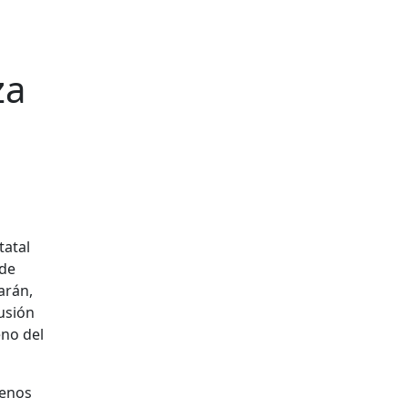
za
tatal
 de
arán,
usión
eno del
menos