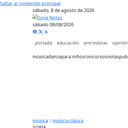
Saltar al contenido principal
sábado, 8 de agosto de 2026
sábado 08/08/2026
portada
educación
entrevistas
opinió
música
danza
para niños
concursos
notas
pub
música
::
música clásica
SORIA