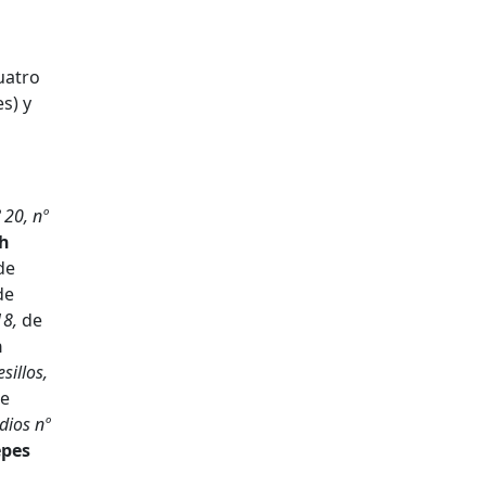
uatro
s) y
 20, nº
th
de
de
18,
de
n
sillos,
e
dios nº
pes