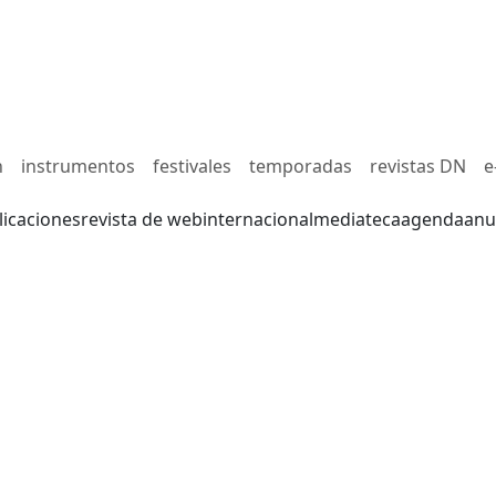
n
instrumentos
festivales
temporadas
revistas DN
e
licaciones
revista de web
internacional
mediateca
agenda
anu