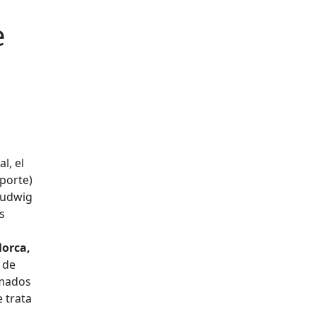
e
l, el
porte)
Ludwig
s
lorca,
 de
amados
 trata