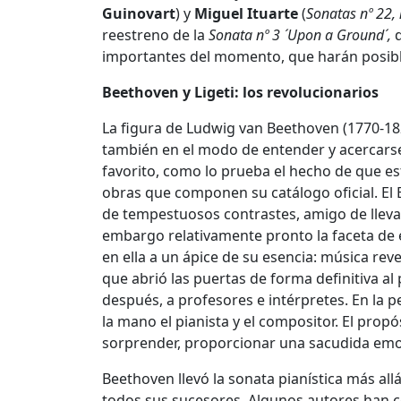
Guinovart
) y
Miguel Ituarte
(
Sonatas nº 22, 
reestreno de la
Sonata nº 3 ´Upon a Ground´,
importantes del momento, que harán posible
Beethoven y Ligeti: los revolucionarios
La figura de Ludwig van Beethoven (1770-1827
también en el modo de entender y acercarse 
favorito, como lo prueba el hecho de que est
obras que componen su catálogo oficial. El
de tempestuosos contrastes, amigo de llevar
embargo relativamente pronto la faceta de e
en ella a un ápice de su esencia: música re
que abrió las puertas de forma definitiva al
después, a profesores e intérpretes. En la 
la mano el pianista y el compositor. El prop
sorprender, proporcionar una sacudida emo
Beethoven llevó la sonata pianística más al
todos sus sucesores. Algunos autores han c