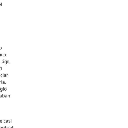
l
o
nco
ágil,
in
ciar
ia,
iglo
daban
e casi
eptual