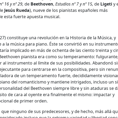
nº 16 y nº 29,
de
Beethoven
,
Estudios nº 7 y nº 15,
de
Ligeti
y e
de
Jesús
Rueda
), nueve de los pianistas españoles más
 esta fuerte apuesta musical.
) constituye una revolución en la Historia de la Música, y
a la música para piano. Éste se convirtió en su instrument
aría implicado en más de ochenta de las ciento treinta y ci
 Beethoven pianista era como su temperamento: fulgurante, 
 al instrumento al límite de sus posibilidades. Abandonó s
jecutante para centrarse en la compositiva, pero sin renun
veladora de un temperamento fuerte, decididamente visionar
 piano del romanticismo y mantiene intrigados, incluso un s
personalidad del Beethoven siempre libre y sin ataduras se 
ósito de cara al oyente era finalmente el mismo: impactar y
cional de primer orden.
lá que ninguno de sus predecesores, y de hecho, más allá qu
onsiderado incluso que la extrema variedad y libertad conc