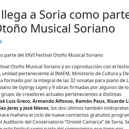
llega a Soria como part
 Otoño Musical Soriano
a
ival Otoño Musical Soriano y en coproducción con el festiva
 unidad perteneciente al INAEM, Ministerio de Cultura y De
a formado por la integral de las 32 sonatas para piano de 
piano de György Ligeti y 9 obras firmadas por algunos de lo
grupo de creadores actuales pertenecientes a distintas
osé Luis Greco, Armando Alfonso, Ramón Paus, Ricardo L
az-Jerez y José Menor,
los dos últimos también intérpretes
gurará mañana el ciclo de nueve conciertos gratuitos progr
l Auditorio del Conservatorio “Oreste Camarca” de Soria. Se
 este festival como parte del compromiso que tiene por