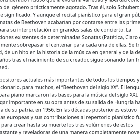
vo del género prácticamente agotado. Tras él, solo Schubert
e significado. Y aunque el recital pianístico para el gran púb
 Sonatas de Beethoven acabarían por contarse entre las prim
ara su interpretación en grandes salas de concierto. La
ciones existentes de determinadas Sonatas (Patética, Claro
mente sobrepasar el centenar para cada una de ellas. Se tr
de un hito en la historia de la música en general y de la d
 años tras el nacimiento de su creador, sigue sonando tan f
seó.
mpositores actuales más importantes de todos los tiempos y
ionario, para muchos, el “Beethoven del siglo XX”. El lengu
ara piano marcaron las bases para la música del siglo XXI. 
gar importante en su obra antes de su salida de Hungría h
tica de su patria, en 1956. En las décadas posteriores estuvo
s europeas y sus contribuciones al repertorio pianístico 
 para crear hasta su muerte los tres volúmenes de estos
ntrastante y reveladoras de una manera completamente nov