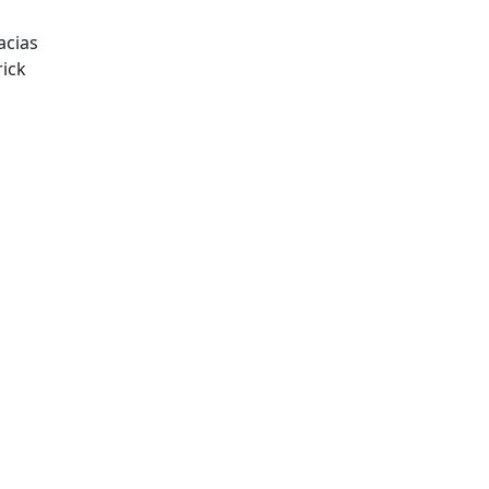
acias
rick