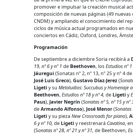
promover e impulsar la creación musical act
composición de nuevas páginas (49 nuevas o
CNDM) y ampliando el conocimiento del repe
ciclos de música actual programados en nues
conciertos en Cádiz, Oxford, Londres, Ámste
Programación
De septiembre a diciembre Soria recibirá a
19, nº 6 y nº 1
de
Beethoven
, los
Estudios nº 1
Jáuregui
(Sonatas nº 2, nº 13, nº 25 y nº 4 d
José Luis Greco
),
Gustavo Díaz-Jerez
(
Sonata
Ligeti
y su
Metaludios
:
Succubus y Homenaje a 
Beethoven
,
Estudios nº 18 y nº 4,
de
Ligeti
y
E
Paus
),
Javier
Negrín
(
Sonatas nº 5, nº 15 y nº 
de
Armando
Alfonso
),
José Menor
(
Sonatas n
Ligeti
y su pieza
New Crossroads for piano
),
A
6 y nº 10,
de
Ligeti
y reestrenará
Cavatina
, e
(S
onatas nº 28, nº 21 y nº 31,
de Beethoven,
Es