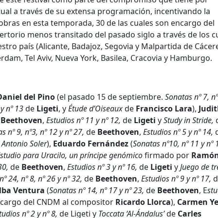
ual a través de su extensa programación, incentivando la
bras en esta temporada, 30 de las cuales son encargo del
rtorio menos transitado del pasado siglo a través de los c
tro país (Alicante, Badajoz, Segovia y Malpartida de Cácere
rdam, Tel Aviv, Nueva York, Basilea, Cracovia y Hamburgo.
Daniel del Pino
(el pasado 15 de septiembre.
Sonatas nº 7, nº
 y nº 13
de
Ligeti
, y
Étude d’Oiseaux
de
Francisco Lara
),
Judi
e
Beethoven
,
Estudios nº 11 y nº 12,
de
Ligeti
y
Study in Stride,
s nº 9, nº3, nº 12 y nº 27,
de
Beethoven
,
Estudios nº 5 y nº 14,
Antonio Soler
),
Eduardo Fernández
(
Sonatas nº10, nº 11 y nº 
studio para Uracilo, un príncipe genómico
firmado por
Ramó
30,
de
Beethoven
,
Estudios nº 3 y nº 16,
de
Ligeti
y
Juego de tre
º 24, nº 8, nº 26 y nº 32,
de
Beethoven
,
Estudios nº 9 y nº 17,
d
lba Ventura
(
Sonatas nº 14, nº 17 y nº 23,
de
Beethoven
, E
stu
ncargo del CNDM al compositor
Ricardo
Llorca
),
Carmen Ye
tudios nº 2 y nº 8,
de Ligeti y
Toccata ‘Al-Ándalus’
de
Carles