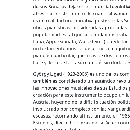
de sus Sonatas dejaron el potencial evoluti
atrevió a construir un ciclo cuantitativament
es en realidad una iniciativa posterior, las
obras pianísticas consideradas apropiadas p
popularidad es tal que la cantidad de graba
Luna, Appassionata, Waldstein…) puede fácil
un testamento musical de primera magnitud, 
piano en particular, que, más de doscientos
libre y lleno de fantasía como él sin duda de
György Ligeti (1923-2006) es uno de los co
también es considerado un auténtico revoluc
las innovaciones musicales de sus Estudios p
creación para este instrumento ocupó un lu
Austria, huyendo de la difícil situación polí
involucrado por completo con las vanguardia
escasas, retornando al instrumento en 1985
Estudios, dieciocho piezas de carácter co
de enfrentarse al piano.