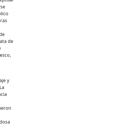
 se
lico
eras
 de
ata de
e
resco,
aje y
La
acia
fueron
edosa