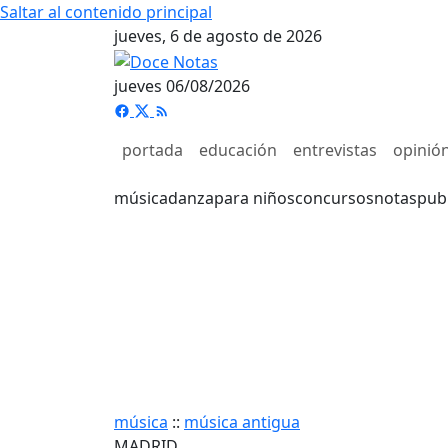
Saltar al contenido principal
jueves, 6 de agosto de 2026
jueves 06/08/2026
portada
educación
entrevistas
opinió
música
danza
para niños
concursos
notas
pub
música
::
música antigua
MADRID