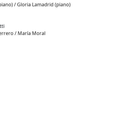
piano) / Gloria Lamadrid (piano)
ti
errero / María Moral