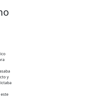
no
rico
ara
pasaba
cto y
dictaba
 este