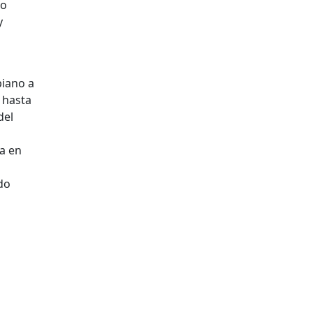
no
y
piano a
 hasta
del
ta en
do