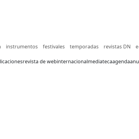
n
instrumentos
festivales
temporadas
revistas DN
e
licaciones
revista de web
internacional
mediateca
agenda
anu