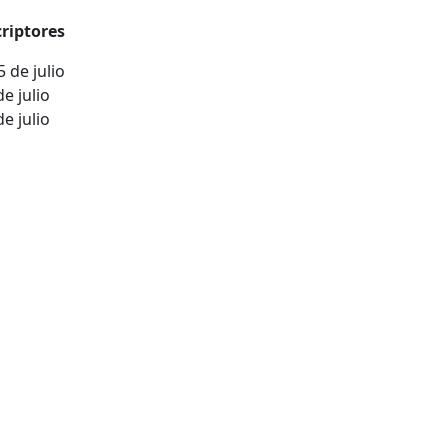
riptores
 de julio
e julio
e julio