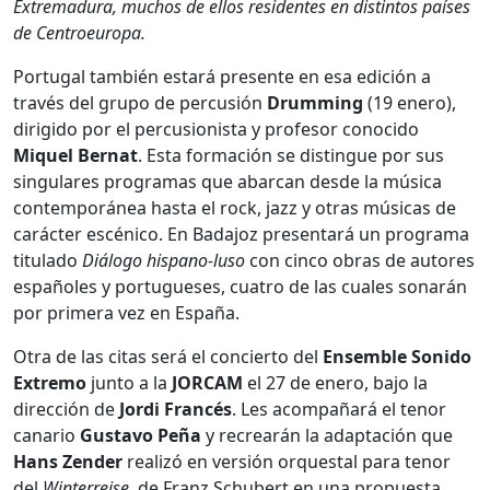
Extremadura, muchos de ellos residentes en distintos países
de Centroeuropa.
Portugal también estará presente en esa edición a
través del grupo de percusión
Drumming
(19 enero),
dirigido por el percusionista y profesor conocido
Miquel Bernat
. Esta formación se distingue por sus
singulares programas que abarcan desde la música
contemporánea hasta el rock, jazz y otras músicas de
carácter escénico. En Badajoz presentará un programa
titulado
Diálogo hispano-luso
con cinco obras de autores
españoles y portugueses, cuatro de las cuales sonarán
por primera vez en España.
Otra de las citas será el concierto del
Ensemble Sonido
Extremo
junto a la
JORCAM
el 27 de enero, bajo la
dirección de
Jordi Francés
. Les acompañará el tenor
canario
Gustavo Peña
y recrearán la adaptación que
Hans Zender
realizó en versión orquestal para tenor
del
Winterreise
, de Franz Schubert en una propuesta