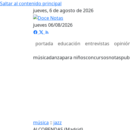
Saltar al contenido principal
jueves, 6 de agosto de 2026
jueves 06/08/2026
portada
educación
entrevistas
opinió
música
danza
para niños
concursos
notas
pub
música
::
jazz
ALCOBENDAS (Madrid)