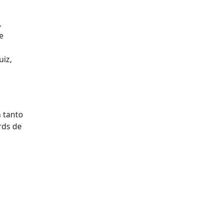
.
e
uiz,
n tanto
rds de