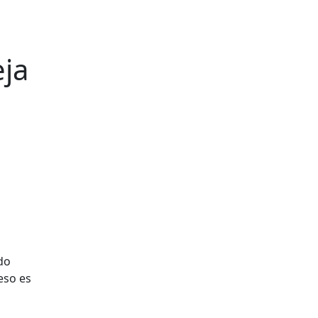
eja
do
eso es