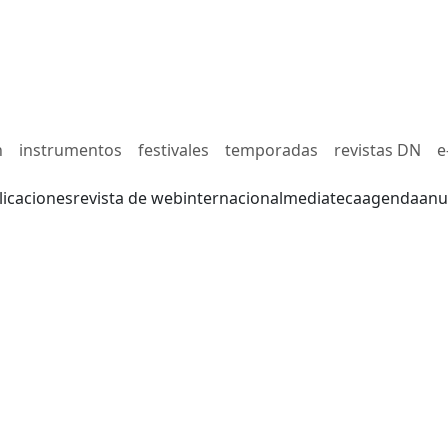
n
instrumentos
festivales
temporadas
revistas DN
e
licaciones
revista de web
internacional
mediateca
agenda
anu