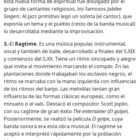
esta nueva forma de espiritual fue divulgado por el
grupo de cantantes religiosos, los famosos
Jubilee
Singers
. Al jazz primitivo legó un solista (el cantor), que
exponía un tema y el pueblo (resto de la banda musical)
lo desarrollaba mediante la improvisación.
3.-
El
Ragtime.
Es una música popular, instrumental,
vocal y también de baile, desarrollado a finales del S.XIX
y comienzos del S.XX. Tiene un ritmo sincopado y alegre
que invita al movimiento marcando el compás. En las
plantaciones donde trabajaban los esclavos negros, el
ritmo se marcaba con la mano izquierda con influencias
de los ritmos del banjo. Las melodías tenían gran
influencia de las formas clásicas europeas, como el
minueto o el vals. Destacó el compositor Scott Joplin,
con su ragtime de gran éxito
The entertainer
(
El golpe
).
Posteriormente, se realizó la película
El golpe
, cuya
banda sonora era esta obra musical. El ragtime se
aceptó e interpretó rápidamente por la población