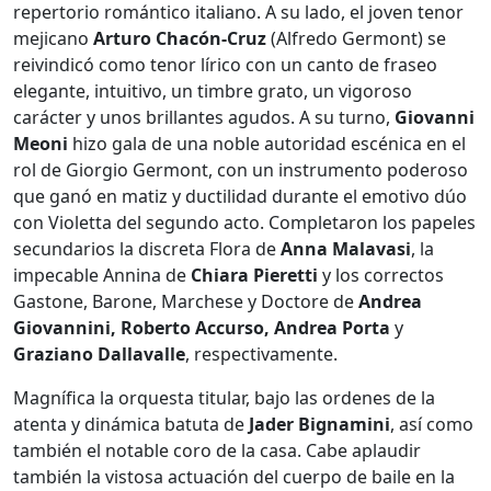
repertorio romántico italiano. A su lado, el joven tenor
mejicano
Arturo Chacón-Cruz
(Alfredo Germont) se
reivindicó como tenor lírico con un canto de fraseo
elegante, intuitivo, un timbre grato, un vigoroso
carácter y unos brillantes agudos. A su turno,
Giovanni
Meoni
hizo gala de una noble autoridad escénica en el
rol de Giorgio Germont, con un instrumento poderoso
que ganó en matiz y ductilidad durante el emotivo dúo
con Violetta del segundo acto. Completaron los papeles
secundarios la discreta Flora de
Anna Malavasi
, la
impecable Annina de
Chiara Pieretti
y los correctos
Gastone, Barone, Marchese y Doctore de
Andrea
Giovannini, Roberto Accurso, Andrea Porta
y
Graziano Dallavalle
, respectivamente.
Magnífica la orquesta titular, bajo las ordenes de la
atenta y dinámica batuta de
Jader Bignamini
, así como
también el notable coro de la casa. Cabe aplaudir
también la vistosa actuación del cuerpo de baile en la