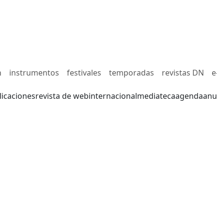
n
instrumentos
festivales
temporadas
revistas DN
e
licaciones
revista de web
internacional
mediateca
agenda
anu