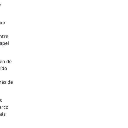
o
oor
ntre
papel
ren de
aído
.
más de
s
arco
más