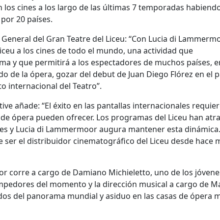
n los cines a los largo de las últimas 7 temporadas habiend
por 20 países.
 General del Gran Teatre del Liceu: “Con Lucia di Lammerm
iceu a los cines de todo el mundo, una actividad que
 y que permitirá a los espectadores de muchos países, e
ndo de la ópera, gozar del debut de Juan Diego Flórez en el 
 internacional del Teatro”.
ive añade: “El éxito en las pantallas internacionales requie
 de ópera pueden ofrecer. Los programas del Liceu han atr
tes y Lucia di Lammermoor augura mantener esta dinámica
e ser el distribuidor cinematográfico del Liceu desde hace 
r corre a cargo de Damiano Michieletto, uno de los jóvene
ompedores del momento y la dirección musical a cargo de M
ados del panorama mundial y asiduo en las casas de ópera 