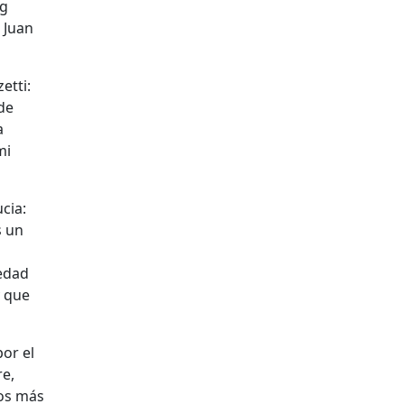
ng
 Juan
etti:
 de
a
mi
cia:
s un
iedad
y que
or el
re,
los más