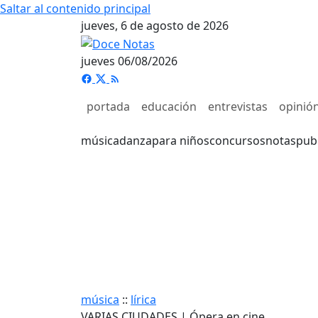
Saltar al contenido principal
jueves, 6 de agosto de 2026
jueves 06/08/2026
portada
educación
entrevistas
opinió
música
danza
para niños
concursos
notas
pub
música
::
lírica
VARIAS CIUDADES | Ópera en cine