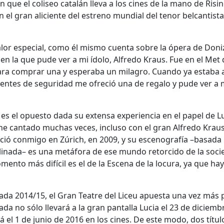
 que el coliseo catalán lleva a los cines de la mano de Risi
n el gran aliciente del estreno mundial del tenor belcantista
alor especial, como él mismo cuenta sobre la ópera de Doniz
 en la que pude ver a mi ídolo, Alfredo Kraus. Fue en el Met
para comprar una y esperaba un milagro. Cuando ya estaba 
entes de seguridad me ofreció una de regalo y pude ver a 
es el opuesto dada su extensa experiencia en el papel de Lu
 he cantado muchas veces, incluso con el gran Alfredo Krau
ció conmigo en Zúrich, en 2009, y su escenografía –basada
linada– es una metáfora de ese mundo retorcido de la soc
mento más difícil es el de la Escena de la locura, ya que ha
da 2014/15, el Gran Teatre del Liceu apuesta una vez más p
a no sólo llevará a la gran pantalla Lucia el 23 de diciemb
 el 1 de junio de 2016 en los cines. De este modo, dos títu