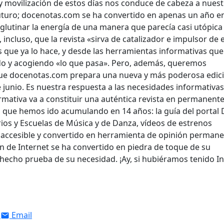
sa y movilización de estos días nos conduce de cabeza a nues
 futuro; docenotas.com se ha convertido en apenas un año e
aglutinar la energía de una manera que parecía casi utópica
incluso, que la revista «sirva de catalizador e impulsor de 
que ya lo hace, y desde las herramientas informativas que
do y acogiendo «lo que pasa». Pero, además, queremos
que docenotas.com prepara una nueva y más poderosa edic
e junio. Es nuestra respuesta a las necesidades informativas
mativa va a constituir una auténtica revista en permanent
os que hemos ido acumulando en 14 años: la guía del portal 
rios y Escuelas de Música y de Danza, vídeos de estrenos
 accesible y convertido en herramienta de opinión permanen
ón de Internet se ha convertido en piedra de toque de su
hecho prueba de su necesidad. ¡Ay, si hubiéramos tenido I
Email