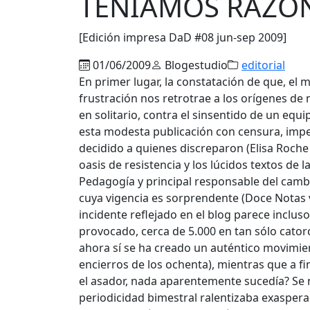
TENÍAMOS RAZÓN
[Edición impresa DaD #08 jun-sep 2009]
01/06/2009
Blogestudio
editorial
En primer lugar, la constatación de que, e
frustración nos retrotrae a los orígenes de 
en solitario, contra el sinsentido de un eq
esta modesta publicación con censura, impe
decidido a quienes discreparon (Elisa Roch
oasis de resistencia y los lúcidos textos de
Pedagogía y principal responsable del camb
cuya vigencia es sorprendente (Doce Notas va
incidente reflejado en el blog parece incl
provocado, cerca de 5.000 en tan sólo catorc
ahora sí se ha creado un auténtico movimien
encierros de los ochenta), mientras que a f
el asador, nada aparentemente sucedía? Se n
periodicidad bimestral ralentizaba exaspera