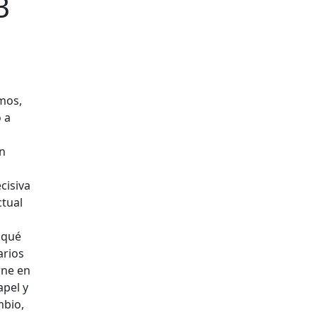
B
amos,
 a
o
un
cisiva
ctual
r qué
arios
rne en
apel y
mbio,