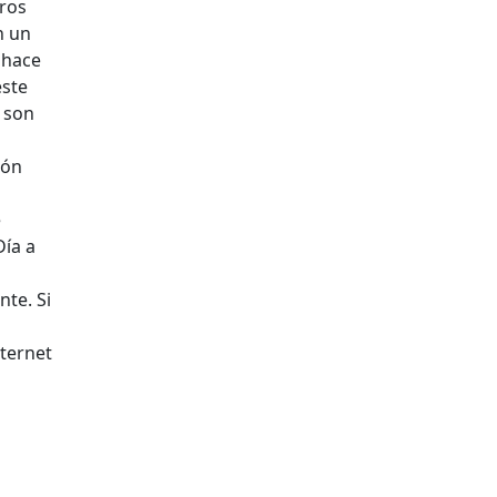
tros
n un
 hace
este
 son
ión
e
Día a
te. Si
nternet