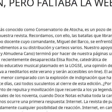
, PERO FALTABA LA WE
l más conocido como Conservatorio de Atocha, es un pozo de
nuestra revista. Recordamos, con ello, las batallas que libr
uipo docente cuyo comandante, Miguel del Barco, se enfrentó
dimentos a su distribución y carteos varios. Nuestro apoy
e y Almudena Cano) terminó por hacer de nuestra páginas 
 la recientemente desaparecida Elisa Roche, catedrática de
io educativo musical plasmado en la LOGSE, una opinión de
 a reeditarlos este verano y serán accesibles on-line). El a
uso menor comparado con la explosión de indignación que ha
e días, casi todos suculentos al cierre de esta edición. ¿Po
to de repulsa y movilización (que recuerda a los ya legend
inales de los noventa, cuando Doce Notas echaba toda la ca
os ocurre una primera respuesta: Internet. La revista de p
damente cualquier posibilidad de reacción. Internet, en ca