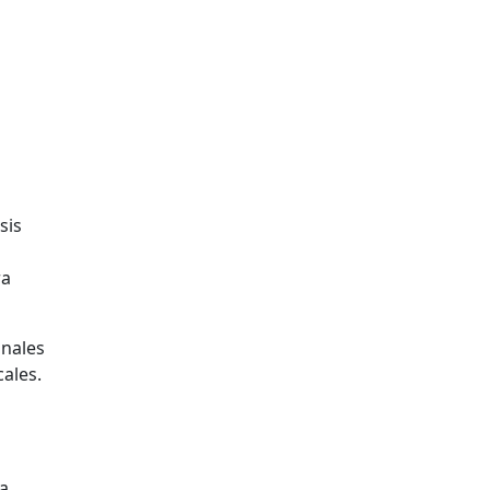
sis
ra
onales
ales.
la