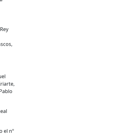
 Rey
ascos,
uel
riarte,
 Pablo
Real
o el nº