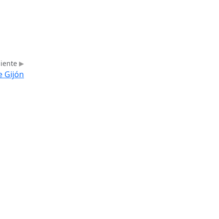
uiente
e Gijón