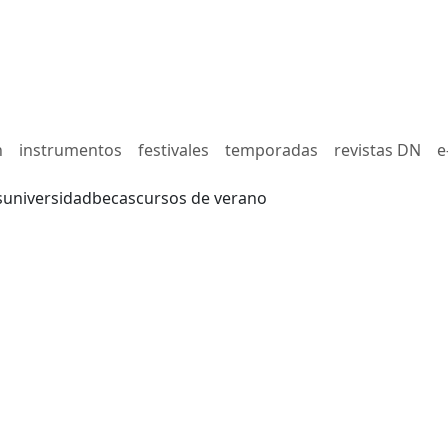
n
instrumentos
festivales
temporadas
revistas DN
e
s
universidad
becas
cursos de verano