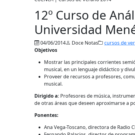
12º Curso de Análi
Universidad Men
04/06/2014
Doce Notas
cursos de ve
Objetivos
Mostrar las principales corrientes semió
musical, en un lenguaje didáctico y divu
Proveer de recursos a profesores, comu
musical.
Dirigido a
: Profesores de música, instrume
de otras áreas que deseen aproximarse a pos
Ponentes:
Ana Vega-Toscano, directora de Radio Cl
Fernando Palacios, director de programa