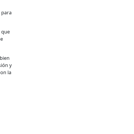
 para
s que
de
 bien
ión y
on la