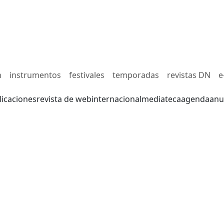
n
instrumentos
festivales
temporadas
revistas DN
e
licaciones
revista de web
internacional
mediateca
agenda
anu