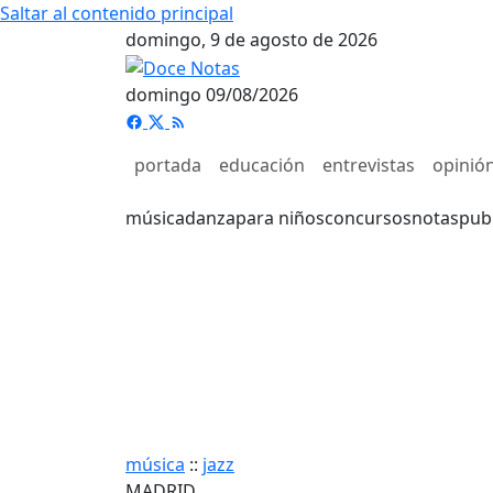
Saltar al contenido principal
domingo, 9 de agosto de 2026
domingo 09/08/2026
portada
educación
entrevistas
opinió
música
danza
para niños
concursos
notas
pub
música
::
jazz
MADRID