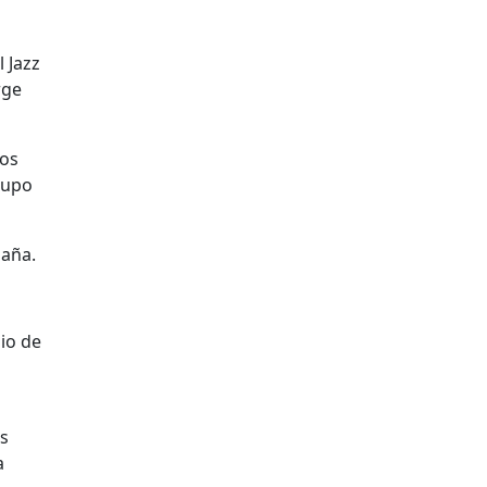
 Jazz
rge
dos
rupo
paña.
io de
es
a