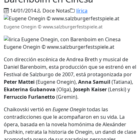
14/01/2014
Doce Notas
lírica
Eugene Onegin © www.salzburgerfestspiele.at
Eugene Onegin © www.salzburgerfestspiele.at
Con dirección escénica de Andrea Breth y musical de
Daniel Barenboim, esta producción que se estrenó en el
Festival de Salzburgo de 2007, está protagonizada por
Peter Mattei
(Eugene Onegin),
Anna Samuil
(Tatiana),
Ekaterina Gubanova
(Olga),
Joseph Kaiser
(Lenski) y
Ferruccio Furlanetto
(Gremin).
Chaikovski vertió en
Eugene Onegin
todas las
contradicciones que le acompañaron en su vida. La
ópera, basada en la novela homónima de Alexánder
Pushkin, retrata la historia de Onegin, un dandi de clase
acomodada preso de sus paradojas personales.