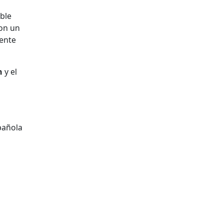
ble
ron un
mente
n
y el
pañola