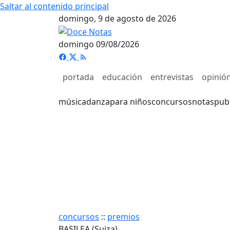
Saltar al contenido principal
domingo, 9 de agosto de 2026
domingo 09/08/2026
portada
educación
entrevistas
opinió
música
danza
para niños
concursos
notas
pub
concursos
::
premios
BASILEA (Suiza)