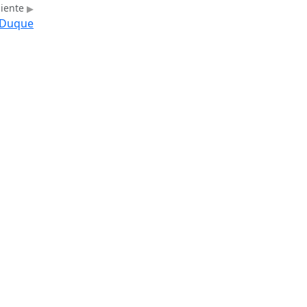
uiente
e Duque