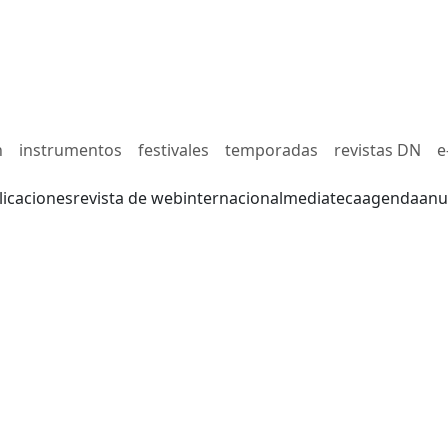
n
instrumentos
festivales
temporadas
revistas DN
e
licaciones
revista de web
internacional
mediateca
agenda
anu