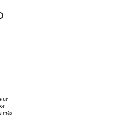
o
e un
por
as más