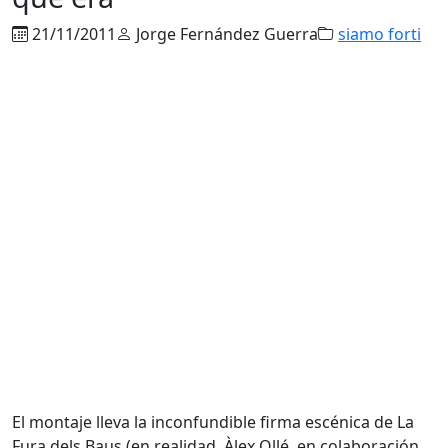
21/11/2011
Jorge Fernández Guerra
siamo forti
El montaje lleva la inconfundible firma escénica de La
Fura dels Baus (en realidad, Àlex Ollé, en colaboración