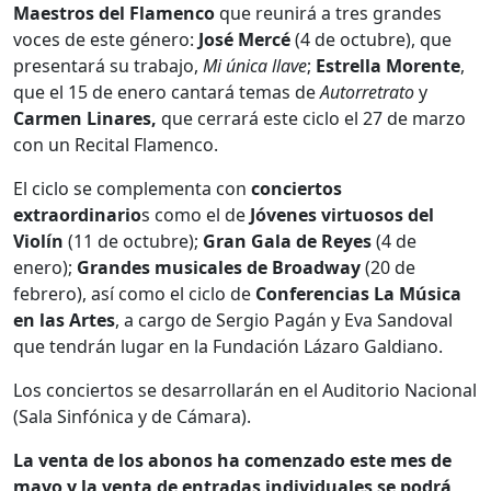
Maestros del Flamenco
que reunirá a tres grandes
voces de este género:
José Mercé
(4 de octubre), que
presentará su trabajo,
Mi única llave
;
Estrella Morente
,
que el 15 de enero cantará temas de
Autorretrato
y
Carmen Linares,
que cerrará este ciclo el 27 de marzo
con un Recital Flamenco.
El ciclo se complementa con
conciertos
extraordinario
s como el de
Jóvenes virtuosos del
Violín
(11 de octubre);
Gran Gala de Reyes
(4 de
enero);
Grandes musicales de Broadway
(20 de
febrero), así como el ciclo de
Conferencias La Música
en las Artes
, a cargo de Sergio Pagán y Eva Sandoval
que tendrán lugar en la Fundación Lázaro Galdiano.
Los conciertos se desarrollarán en el Auditorio Nacional
(Sala Sinfónica y de Cámara).
La venta de los abonos ha comenzado este mes de
mayo y la venta de entradas individuales se podrá